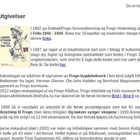
Du er h
Utgivelser
I 1982 ga Drøbak/Frogn forsvarsforening og Frogn Historielag ut
i Follo 1940 - 1945
. Boka har 19 kapitler og inneholder mange f
denne
boka
.
I 1987 ga laget ut et lokalhistorisk kart som i tillegg til kult
slags dyr, fugler og biologiske spesialiteter som fantes i Frogn.
ungdomsskolen, som ivret for å lage dette kartet som har vært d
flere år. Se kartet
her
.
istorielaget var pådriver til utgivelsen av
Frogn bygdebokverk
i fem bind (utgitt 19
edlemmer fra laget, Herman Glenne, Ole-Johs Hafsten og Bernhard Magnussen, 
oppnevnt av Frogn kommune.
 2012 selges restopplaget ut via Frogn Rådhus, Frogn bibliotek og Follo museum for
asjonalbibliotekets Bokhylla.no har skannet de tre første bindene
Bind I
,
Bind II
og
 1999 så vi resultatet av arbeidet til vår første prosjektgruppe som tok for se
ilknytning til Frogn
. Han skrev trilogien
Og bakom synger skogene
i 1930-årene.
pråk og ble solgt i ca 12 mill eksemplarer. De kan fortsatt kjøpes på Aschehoug forla
jarne Askautrud (død i 2002) var leder og initiativtaker sammen med Jorunn Kolbj
t hefte på 43 sider i A4-format. Heftet trykket vi på Rådhuset, omslagsbildet av 
arsen, leverte Trine Suphammer AS, stifting og liminnbinding gjorde vi selv.