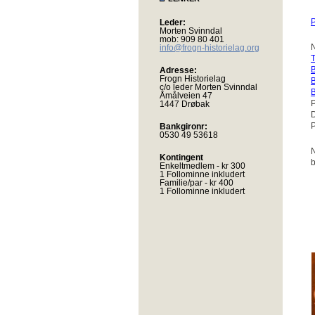
P
Leder:
Morten Svinndal
mob: 909 80 401
N
info@frogn-historielag.org
T
B
Adresse:
Frogn Historielag
B
c/o leder Morten Svinndal
B
Åmålveien 47
P
1447 Drøbak
D
P
Bankgironr:
0530 49 53618
N
Kontingent
b
Enkeltmedlem - kr 300
1 Follominne inkludert
Familie/par - kr 400
1 Follominne inkludert