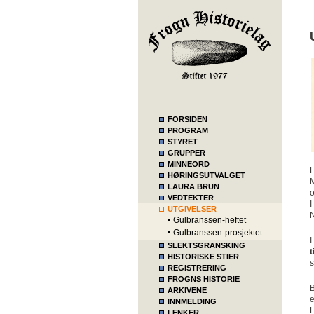
FORSIDEN
PROGRAM
STYRET
GRUPPER
MINNEORD
H
HØRINGSUTVALGET
M
LAURA BRUN
VEDTEKTER
I
UTGIVELSER
N
Gulbranssen-heftet
Gulbranssen-prosjektet
I
SLEKTSGRANSKING
t
HISTORISKE STIER
s
REGISTRERING
FROGNS HISTORIE
B
ARKIVENE
e
INNMELDING
L
LENKER