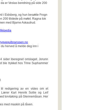
da er Veslas beretning på side 200
d i Eidsberg, og hun besøkte Frogn
en 200 tilstede på møtet. Ragna tok
men med Bjarne Askautrud.
ikipedia
rygvegulbranssen.no
s du herved å melde deg inn i
4 sider iberegnet omslaget. Jorunn
tet ble trykket hos Trine Suphammer
)
 til redigering av en video om et
 Lærer Karl Henrik Sollie og Leif
 med torvtaking på Glennemåsan. Her
ives med maskin på låven.