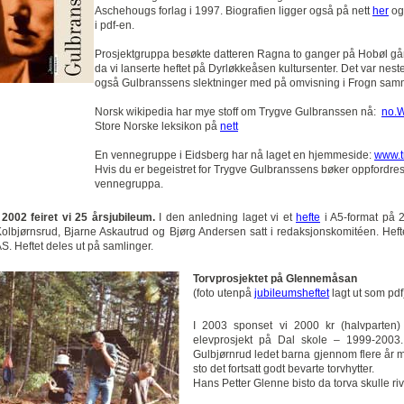
Aschehougs forlag i 1997. Biografien ligger også på nett
her
og 
i pdf-en.
Prosjektgruppa besøkte datteren Ragna to ganger på Hobøl går
da vi lanserte heftet på Dyrløkkeåsen kultursenter. Det var nest
også Gulbranssens slektninger med på omvisning i Frogn sam
Norsk wikipedia har mye stoff om Trygve Gulbranssen nå:
no.W
Store Norske leksikon på
nett
En vennegruppe i Eidsberg har nå laget en hjemmeside:
www.t
Hvis du er begeistret for Trygve Gulbranssens bøker oppfordre
vennegruppa.
 2002 feiret vi 25 årsjubileum.
I den anledning laget vi et
hefte
i A5-format på 2
olbjørnsrud, Bjarne Askautrud og Bjørg Andersen satt i redaksjonskomitéen. Hef
S. Heftet deles ut på samlinger.
Torvprosjektet på Glennemåsan
(foto utenpå
jubileumsheftet
lagt ut som pdf
I 2003 sponset vi 2000 kr (halvparten)
elevprosjekt på Dal skole – 1999-2003.
Gulbjørnrud ledet barna gjennom flere år
sto det fortsatt godt bevarte torvhytter.
Hans Petter Glenne bisto da torva skulle r