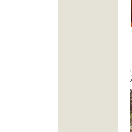
I
K
A