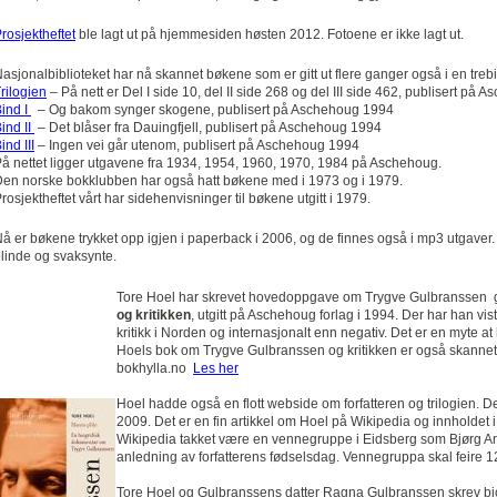
rosjektheftet
ble lagt ut på hjemmesiden høsten 2012. Fotoene er ikke lagt ut.
asjonalbiblioteket har nå skannet bøkene som er gitt ut flere ganger også i en treb
rilogien
– På nett er Del I side 10, del II side 268 og del III side 462, publisert på
ind I
– Og bakom synger skogene, publisert på Aschehoug 1994
ind II
– Det blåser fra Dauingfjell, publisert på Aschehoug 1994
ind III
– Ingen vei går utenom, publisert på Aschehoug 1994
å nettet ligger utgavene fra 1934, 1954, 1960, 1970, 1984 på Aschehoug.
en norske bokklubben har også hatt bøkene med i 1973 og i 1979.
rosjektheftet vårt har sidehenvisninger til bøkene utgitt i 1979.
å er bøkene trykket opp igjen i paperback i 2006, og de finnes også i mp3 utgaver. 
linde og svaksynte.
Tore Hoel har skrevet hovedoppgave om Trygve Gulbranssen
og kritikken
, utgitt på Aschehoug forlag i 1994. Der har han vis
kritikk i Norden og internasjonalt enn negativ. Det er en myte a
Hoels bok om Trygve Gulbranssen og kritikken er også skannet 
bokhylla.no
Les her
Hoel hadde også en flott webside om forfatteren og trilogien. D
2009. Det er en fin artikkel om Hoel på Wikipedia og innholdet i 
Wikipedia takket være en vennegruppe i Eidsberg som Bjørg An
anledning av forfatterens fødselsdag. Vennegruppa skal feire 1
Tore Hoel og Gulbranssens datter Ragna Gulbranssen skrev bi