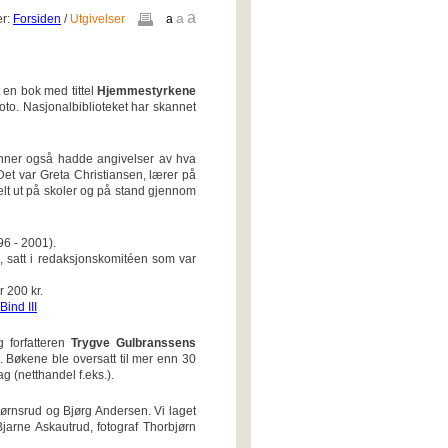
a
a
er:
Forsiden
/
Utgivelser
a
 en bok med tittel
Hjemmestyrkene
oto. Nasjonalbiblioteket har skannet
urminner også hadde angivelser av hva
 Det var Greta Christiansen, lærer på
elt ut på skoler og på stand gjennom
96 - 2001).
satt i redaksjonskomitéen som var
 200 kr.
Bind III
g forfatteren
Trygve Gulbranssens
 Bøkene ble oversatt til mer enn 30
g (netthandel f.eks.).
ørnsrud og Bjørg Andersen. Vi laget
Bjarne Askautrud, fotograf Thorbjørn