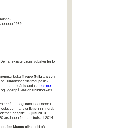
indsbok:
 Aschehoug 1989
De har eksistert som lydbøker før for
gjengitt
i boka
Trygve
Gulbranssen
t at Gulbranssen fikk mer positiv
t han hadde dårlig omtale.
Les mer.
og ligger på Nasjonalbibliotekets
en er nå nedlagt fordi Hoel døde i
websiden hans er flyttet inn i norsk
dersen besøkte 15. juni 2013 i
20 årsdagen for hans fødsel i 2014.
ografien
Manns plikt
utgitt på