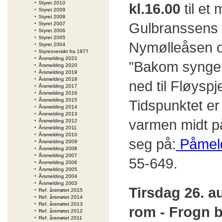
Styret 2010
kl.16.00
til et
Styret 2009
Styret 2008
Gulbranssens t
Styret 2007
Styret 2006
Styret 2005
Nymølleåsen og
Styret 2004
Styreoversikt fra 1977
Årsmelding 2022
"Bakom synger 
Årsmelding 2020
Årsmelding 2019
Årsmelding 2018
ned til Fløyspj
Årsmelding 2017
Årsmelding 2016
Årsmelding 2015
Tidspunktet er
Årsmelding 2014
Årsmelding 2013
varmen midt p
Årsmelding 2012
Årsmelding 2011
Årsmelding 2010
seg på:
Påmeld
Årsmelding 2009
Årsmelding 2008
Årsmelding 2007
55-649.
Årsmelding 2006
Årsmelding 2005
Årsmelding 2004
Årsmelding 2003
Tirsdag 26. a
Ref. årsmøtet 2015
Ref. årsmøtet 2014
Ref. årsmøtet 2013
rom - Frogn b
Ref. årsmøtet 2012
Ref. årsmøtet 2011