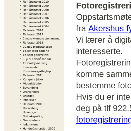
Ref. årsmøtet 2010
Fotoregistre
Ref. årsmøtet 2009
Ref. årsmøtet 2008
Oppstartsmøte
Ref. årsmøtet 2007
Ref. årsmøtet 2006
Ref. årsmøtet 2005
fra
Akershus 
Ref. årsmøtet 2004
Referater 2014
Referater 2013
Vi lærer å digit
5.mars-kvinners stemmerett
Referater 2012
20.nov-tr.gulbranssen
interesserte.
16.okt-jobu-sagene
16.sept-gammel vei
3. juni-dalsmåsan-tur
Fotoregistreri
11.mai-byvandring
8.mai-møtet
komme sammen f
Kommune-gullbryllup
Referater 2011
Kongens jakke
bestemme foto 
Middelalderby
Byvandring
Uranienborg
Hvis du er int
Blylaget
Istrafikken
Referater 2010
deg på tlf 922.
Oscarsborg
Hovedøya
Drøbak-guiding
fotoregistreri
Gravstedene
Isdammene
Hundreårsmarsjen 2005