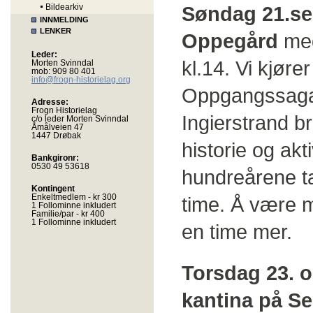
Bildearkiv
Søndag 21.sep
INNMELDING
LENKER
Oppegård
med
Leder:
kl.14. Vi kjøre
Morten Svinndal
mob: 909 80 401
info@frogn-historielag.org
Oppgangssaga l
Adresse:
Frogn Historielag
Ingierstrand b
c/o leder Morten Svinndal
Åmålveien 47
1447 Drøbak
historie og akt
Bankgironr:
0530 49 53618
hundreårene ta
Kontingent
Enkeltmedlem - kr 300
time. Å være me
1 Follominne inkludert
Familie/par - kr 400
1 Follominne inkludert
en time mer.
Torsdag 23. o
kantina på Se