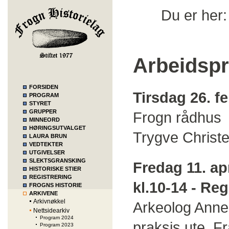
Du er her
Arbeidspr
FORSIDEN
Tirsdag 26. f
PROGRAM
STYRET
GRUPPER
Frogn rådhus
MINNEORD
HØRINGSUTVALGET
Trygve Christ
LAURA BRUN
VEDTEKTER
UTGIVELSER
SLEKTSGRANSKING
Fredag 11. apr
HISTORISKE STIER
REGISTRERING
kl.10-14 - Re
FROGNS HISTORIE
ARKIVENE
Arkivnøkkel
Arkeolog Anne 
Nettsidearkiv
Program 2024
praksis ute. F
Program 2023