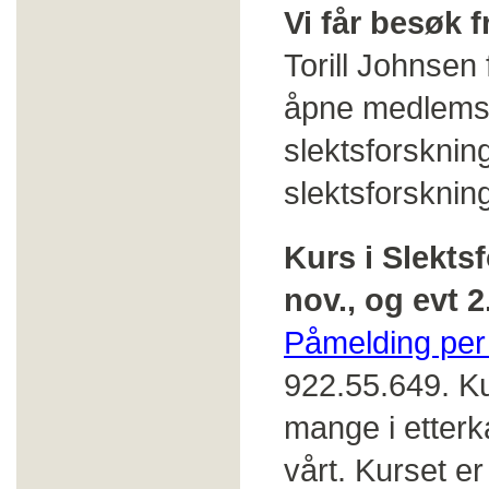
Vi får besøk 
Torill Johnsen 
åpne medlemsm
slektsforskni
slektsforsknin
Kurs i Slekts
nov., og evt 2
Påmelding per
922.55.649. Ku
mange i etterka
vårt. Kurset e