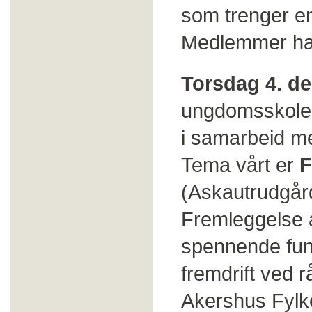
som trenger en 
Medlemmer har f
Torsdag 4. de
ungdomsskole 
i samarbeid m
Tema vårt er
F
(Askautrudgår
Fremleggelse a
spennende fun
fremdrift ved 
Akershus Fyl