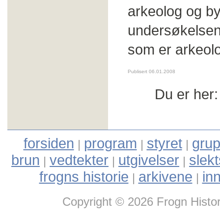
arkeolog og b
undersøkelsen
som er arkeol
Publisert 06.01.2008
Du er her
forsiden
program
styret
grup
|
|
|
brun
vedtekter
utgivelser
slek
|
|
|
frogns historie
arkivene
in
|
|
Copyright © 2026 Frogn Histor