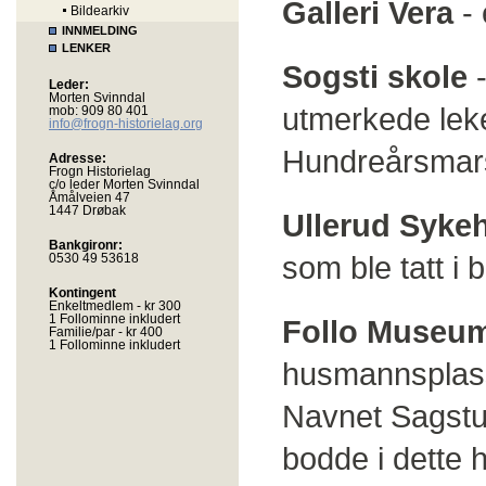
Galleri Vera
- 
Bildearkiv
INNMELDING
LENKER
Sogsti skole
-
Leder:
Morten Svinndal
utmerkede lek
mob: 909 80 401
info@frogn-historielag.org
Hundreårsmars
Adresse:
Frogn Historielag
c/o leder Morten Svinndal
Åmålveien 47
1447 Drøbak
Ullerud Syke
Bankgironr:
som ble tatt i b
0530 49 53618
Kontingent
Enkeltmedlem - kr 300
1 Follominne inkludert
Follo Museu
Familie/par - kr 400
1 Follominne inkludert
husmannsplass
Navnet Sagst
bodde i dette