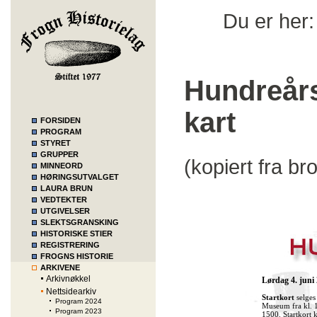
Du er her
Hundreår
kart
FORSIDEN
PROGRAM
STYRET
GRUPPER
(kopiert fra br
MINNEORD
HØRINGSUTVALGET
LAURA BRUN
VEDTEKTER
UTGIVELSER
SLEKTSGRANSKING
HISTORISKE STIER
REGISTRERING
FROGNS HISTORIE
ARKIVENE
Arkivnøkkel
Lørdag 4. juni 
Nettsidearkiv
Startkort
selges
Program 2024
Museum fra kl. 1
Program 2023
1500. Startkort 