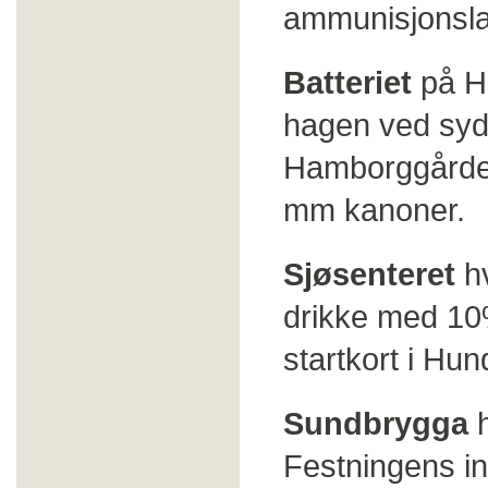
ammunisjonsla
Batteriet
på Hu
hagen ved syd
Hamborggården,
mm kanoner.
Sjøsenteret
hv
drikke med 10
startkort i Hu
Sundbrygga
h
Festningens in