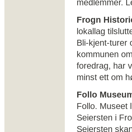
medlemmer. L
Frogn Histori
lokallag tilslu
Bli-kjent-ture
kommunen om hø
foredrag, har
minst ett om h
Follo Museu
Follo. Museet l
Seiersten i Fr
Seiersten ska