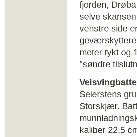
fjorden, Drøba
selve skansen g
venstre side e
geværskyttere 
meter tykt og 
"søndre tilslut
Veisvingbatte
Seierstens gru
Storskjær. Bat
munnladningska
kaliber 22,5 