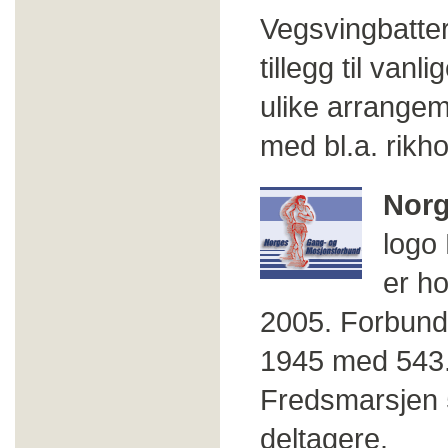
Vegsvingbatter
tillegg til vanli
ulike arrangem
med bl.a. rikhol
Norg
logo
er h
2005. Forbunde
1945 med 543.0
Fredsmarsjen 
deltagere.