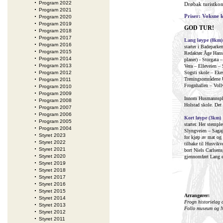
Program 2022
Drøbak turistkon
Program 2021
Priser: Voksne k
Program 2020
Program 2019
GOD TUR!
Program 2018
Program 2017
Lang løype (8km)
Program 2016
starter i Badepark
Program 2015
Redaktør Åge Hans
Program 2014
planer) - Storgata
Program 2013
Vera – Elleveien –
Program 2012
Sogsti skole – Eke
Treningsområdene U
Program 2011
Frognhallen – Vol
Program 2010
Program 2009
Innom Husmannspla
Program 2008
Holstad skole. Det 
Program 2007
Program 2006
Kort løype (3km)
Program 2005
starter. Her stempl
Program 2004
Slyngveien – Sagaj
Styret 2023
for kjøp av mat og 
Styret 2022
tilbake til Husvik
Styret 2021
bort Niels Carlsen
Styret 2020
gjennomført Lang e
Styret 2019
Styret 2018
Styret 2017
Styret 2016
Styret 2015
Arrangører:
Styret 2014
Frogn historielag
Styret 2013
Follo museum og N
Styret 2012
Styret 2011