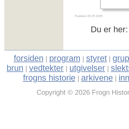
Publisert 28.05.2005
Du er her
forsiden
program
styret
grup
|
|
|
brun
vedtekter
utgivelser
slek
|
|
|
frogns historie
arkivene
in
|
|
Copyright © 2026 Frogn Histor