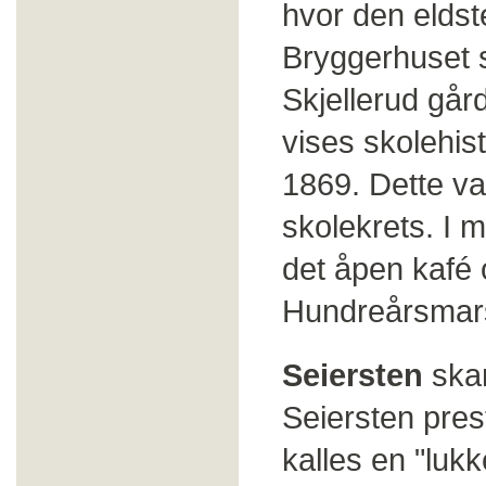
hvor den eldst
Bryggerhuset s
Skjellerud gård
vises skolehist
1869. Dette va
skolekrets. I 
det åpen kafé o
Hundreårsmar
Seiersten
skan
Seiersten pres
kalles en "luk