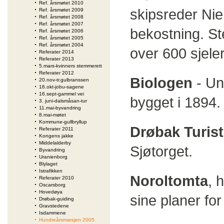
Ref. årsmøtet 2010
skipsreder Nie
Ref. årsmøtet 2009
Ref. årsmøtet 2008
Ref. årsmøtet 2007
bekostning. St
Ref. årsmøtet 2006
Ref. årsmøtet 2005
Ref. årsmøtet 2004
over 600 sjeler
Referater 2014
Referater 2013
5.mars-kvinners stemmerett
Referater 2012
Biologen
- Uni
20.nov-tr.gulbranssen
16.okt-jobu-sagene
16.sept-gammel vei
bygget i 1894. 
3. juni-dalsmåsan-tur
11.mai-byvandring
8.mai-møtet
Kommune-gullbryllup
Drøbak Turis
Referater 2011
Kongens jakke
Middelalderby
Sjøtorget.
Byvandring
Uranienborg
Blylaget
Istrafikken
Noroltomta
, 
Referater 2010
Oscarsborg
Hovedøya
sine planer for
Drøbak-guiding
Gravstedene
Isdammene
Hundreårsmarsjen 2005