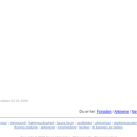
ublisert 02.04.2004
Du er her:
Forsiden
/
Arkivene
/
Net
pper
minneord
høringsutvalget
laura brun
vedtekter
utgivelser
slektsgranski
|
|
|
|
|
|
frogns historie
arkivene
innmelding
lenker
til toppen av siden
|
|
|
|