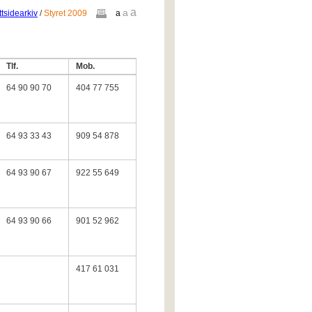
a
a
tsidearkiv
/
Styret 2009
a
Tlf.
Mob.
64 90 90 70
404 77 755
64 93 33 43
909 54 878
64 93 90 67
922 55 649
64 93 90 66
901 52 962
417 61 031