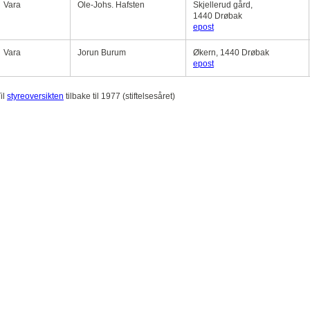
Vara
Ole-Johs. Hafsten
Skjellerud gård,
1440 Drøbak
epost
Vara
Jorun Burum
Økern, 1440 Drøbak
epost
il
styreoversikten
tilbake til 1977 (stiftelsesåret)