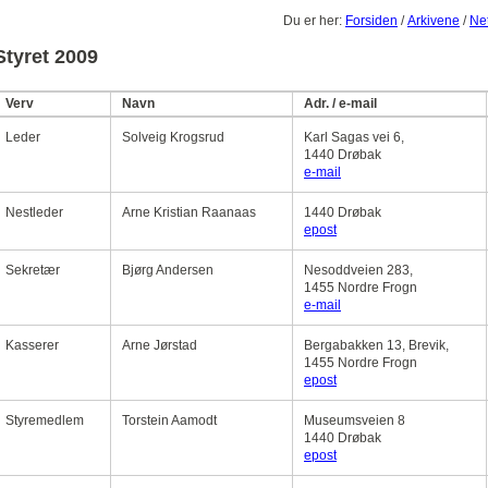
Du er her:
Forsiden
/
Arkivene
/
Net
Styret 2009
Verv
Navn
Adr. / e-mail
Leder
Solveig Krogsrud
Karl Sagas vei 6,
1440 Drøbak
e-mail
Nestleder
Arne Kristian Raanaas
1440 Drøbak
epost
Sekretær
Bjørg Andersen
Nesoddveien 283,
1455 Nordre Frogn
e-mail
Kasserer
Arne Jørstad
Bergabakken 13, Brevik,
1455 Nordre Frogn
epost
Styremedlem
Torstein Aamodt
Museumsveien 8
1440 Drøbak
epost