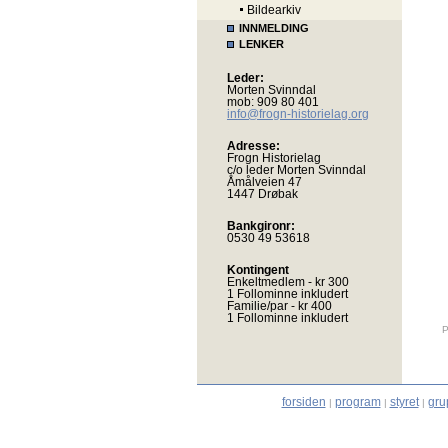
Bildearkiv
INNMELDING
LENKER
Leder:
Morten Svinndal
mob: 909 80 401
info@frogn-historielag.org
Adresse:
Frogn Historielag
c/o leder Morten Svinndal
Åmålveien 47
1447 Drøbak
Bankgironr:
0530 49 53618
Kontingent
Enkeltmedlem - kr 300
1 Follominne inkludert
Familie/par - kr 400
1 Follominne inkludert
P
forsiden
program
styret
gru
|
|
|