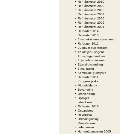
Ref. årsmøtet 2010
Ref. årsmøtet 2009
Ref. årsmøtet 2008
Ref. årsmøtet 2007
Ref. årsmøtet 2006
Ref. årsmøtet 2005
Ref. årsmøtet 2004
Referater 2014
Referater 2013
5.mars-kvinners stemmerett
Referater 2012
20.nov-tr.gulbranssen
16.okt-jobu-sagene
16.sept-gammel vei
3. juni-dalsmåsan-tur
11.mai-byvandring
8.mai-møtet
Kommune-gullbryllup
Referater 2011
Kongens jakke
Middelalderby
Byvandring
Uranienborg
Blylaget
Istrafikken
Referater 2010
Oscarsborg
Hovedøya
Drøbak-guiding
Gravstedene
Isdammene
Hundreårsmarsjen 2005