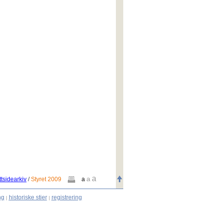
a
a
tsidearkiv
/
Styret 2009
a
ng
historiske stier
registrering
|
|