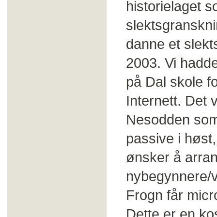
historielaget s
slektsgransknin
danne et slekt
2003. Vi hadde
på Dal skole fo
Internett. Det 
Nesodden som h
passive i høst,
ønsker å arran
nybegynnere/vi
Frogn får micr
Dette er en kos