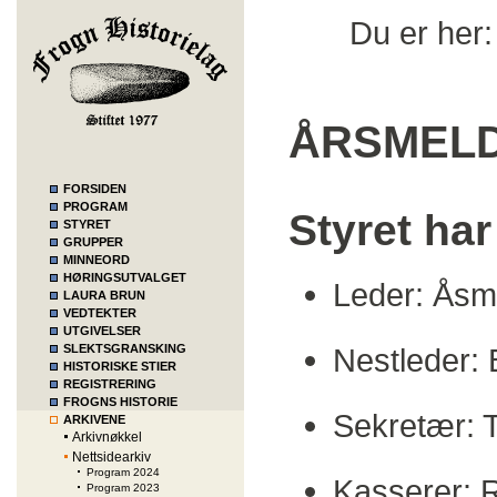
Du er her
ÅRSMELD
FORSIDEN
PROGRAM
Styret har
STYRET
GRUPPER
MINNEORD
HØRINGSUTVALGET
Leder: Åsm
LAURA BRUN
VEDTEKTER
UTGIVELSER
SLEKTSGRANSKING
Nestleder:
HISTORISKE STIER
REGISTRERING
FROGNS HISTORIE
Sekretær: T
ARKIVENE
Arkivnøkkel
Nettsidearkiv
Program 2024
Kasserer: 
Program 2023