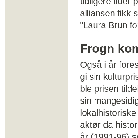
tidligere tide
alliansen fikk s
"Laura Brun for
Frogn kom
Også i år fore
gi sin kulturpr
ble prisen tild
sin mangesidig
lokalhistorisk
aktør da histor
år (1991-96) s