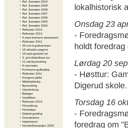
Ref. årsmøtet 2010
lokalhistorisk a
Ref. årsmøtet 2009
Ref. årsmøtet 2008
Ref. årsmøtet 2007
Ref. årsmøtet 2006
Onsdag 23 apr
Ref. årsmøtet 2005
Ref. årsmøtet 2004
Referater 2014
- Foredragsmø
Referater 2013
5.mars-kvinners stemmerett
Referater 2012
holdt foredra
20.nov-tr.gulbranssen
16.okt-jobu-sagene
16.sept-gammel vei
3. juni-dalsmåsan-tur
Lørdag 20 se
11.mai-byvandring
8.mai-møtet
Kommune-gullbryllup
- Høsttur: Gam
Referater 2011
Kongens jakke
Middelalderby
Digerud skole.
Byvandring
Uranienborg
Blylaget
Istrafikken
Torsdag 16 ok
Referater 2010
Oscarsborg
Hovedøya
- Foredragsmøt
Drøbak-guiding
Gravstedene
foredrag om "
Isdammene
Hundreårsmarsjen 2005