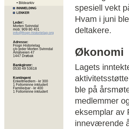
Bildearkiv
spesiell vekt p
INNMELDING
LENKER
Hvam i juni ble
Leder:
Morten Svinndal
deltakere.
mob: 909 80 401
info@frogn-historielag.org
Adresse:
Frogn Historielag
Økonomi
c/o leder Morten Svinndal
Åmålveien 47
1447 Drøbak
Lagets inntekt
Bankgironr:
0530 49 53618
aktivitetsstøtt
Kontingent
Enkeltmedlem - kr 300
1 Follominne inkludert
ble på årsmøtet 
Familie/par - kr 400
1 Follominne inkludert
medlemmer og t
eksemplar av F
inneværende år