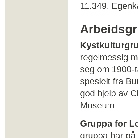
11.349. Egenkap
Arbeidsg
Kystkulturgr
regelmessig m
seg om 1900-ta
spesielt fra B
god hjelp av C
Museum.
Gruppa for Lo
gruppa har på 