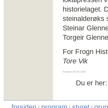
historielaget. 
steinalderøks
Steinar Glenn
Torgeir Glenne
For Frogn Hist
Tore Vik
Publisert 06.04.2004
Du er her
forsiden
program
styret
grup
|
|
|