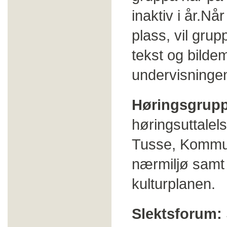
inaktiv i år.N
plass, vil gru
tekst og bildem
undervisninge
Høringsgrup
høringsuttalel
Tusse, Kommuned
nærmiljø samt r
kulturplanen.
Slektsforum: