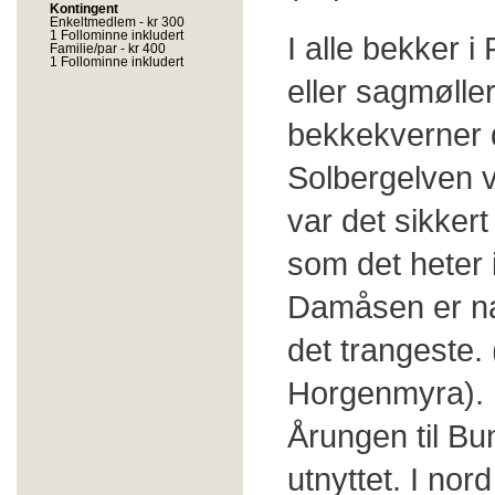
Kontingent
Enkeltmedlem - kr 300
1 Follominne inkludert
I alle bekker i
Familie/par - kr 400
1 Follominne inkludert
eller sagmølle
bekkekverner d
Solbergelven v
var det sikkert
som det heter 
Damåsen er na
det trangeste.
Horgenmyra). 
Årungen til Bu
utnyttet. I no