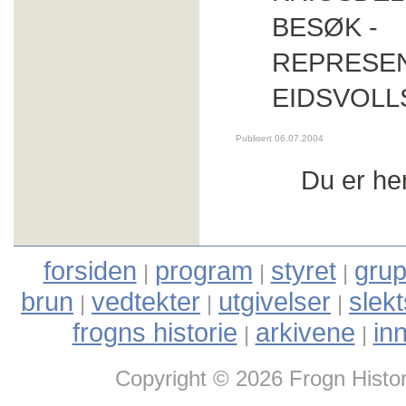
BESØK -
REPRESEN
EIDSVOLL
Publisert 06.07.2004
Du er he
forsiden
program
styret
grup
|
|
|
brun
vedtekter
utgivelser
slek
|
|
|
frogns historie
arkivene
in
|
|
Copyright © 2026 Frogn Histor