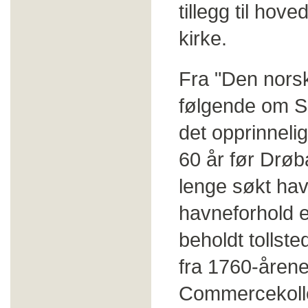
tillegg til hov
kirke.
Fra "Den norsk
følgende om S
det opprinnelig
60 år før Drøb
lenge søkt ha
havneforhold 
beholdt tollste
fra 1760-årene
Commercekolleg