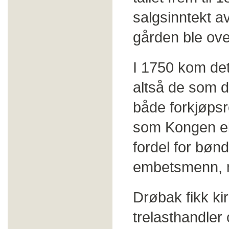
salgsinntekt a
gården ble ove
I 1750 kom det
altså de som d
både forkjøpsret
som Kongen ell
fordel for bøn
embetsmenn, m
Drøbak fikk ki
trelasthandler