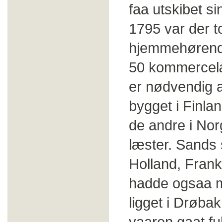
faa utskibet sin
1795 var der to
hjemmehørende 
50 kommercelæ
er nødvendig a
bygget i Finlan
de andre i Nor
læster. Sands s
Holland, Frank
hadde ogsaa m
ligget i Drøbak
vaaren gaat fu