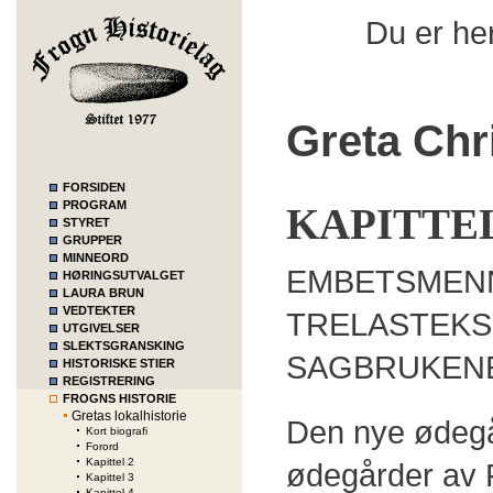
Du er he
Greta Chr
FORSIDEN
PROGRAM
KAPITTEL
STYRET
GRUPPER
MINNEORD
EMBETSMENN
HØRINGSUTVALGET
LAURA BRUN
VEDTEKTER
TRELASTEKS
UTGIVELSER
SLEKTSGRANSKING
SAGBRUKENE
HISTORISKE STIER
REGISTRERING
FROGNS HISTORIE
Gretas lokalhistorie
Den nye ødegå
Kort biografi
Forord
Kapittel 2
ødegårder av F
Kapittel 3
Kapittel 4