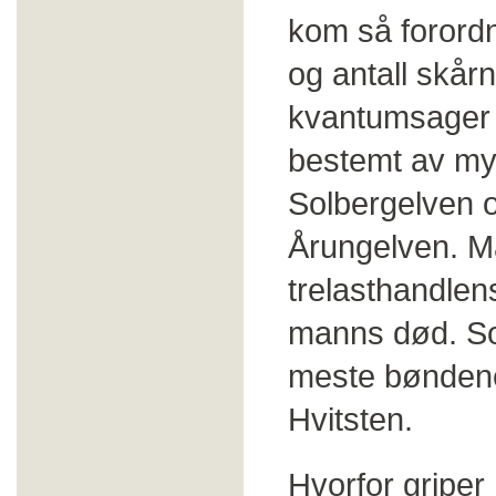
kom så forord
og antall skår
kvantumsager (
bestemt av my
Solbergelven o
Årungelven. Ma
trelasthandlens
manns død. Sol
meste bøndene
Hvitsten.
Hvorfor griper