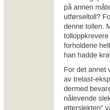
på annen måte 
utførseltoll? F
denne tollen. 
tolloppkrevere
forholdene helt
han hadde krav
For det annet 
av trelast-eks
dermed bevare
nålevende slek
etterslekten" 