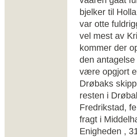
bjelker til Hol
var otte fuldri
vel mest av Kr
kommer der op
den antagelse 
være opgjort e
Drøbaks skippe
resten i Drøbak
Fredrikstad, f
fragt i Middel
Enigheden , 3