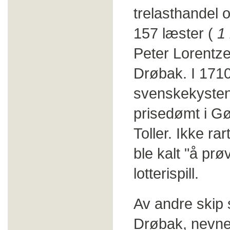
trelasthandel 
157 læster (
1 
Peter Lorentzen
Drøbak. I 1710 
svenskekysten.
prisedømt i Gøt
Toller. Ikke ra
ble kalt "å prø
lotterispill.
Av andre skip 
Drøbak, nevnes