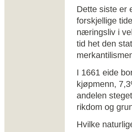
Dette siste er 
forskjellige tid
næringsliv i v
tid het den s
merkantilisme
I 1661 eide b
kjøpmenn, 7,3%
andelen steget
rikdom og grun
Hvilke naturlig