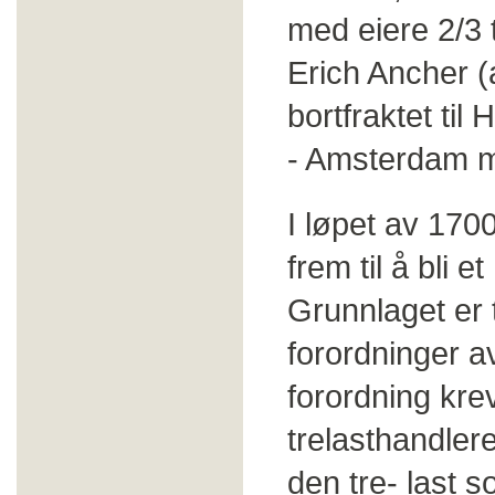
med eiere 2/3 
Erich Ancher (
bortfraktet ti
- Amsterdam m
I løpet av 1700
frem til å bli e
Grunnlaget er 
forordninger a
forordning kre
trelasthandlere
den tre- last s