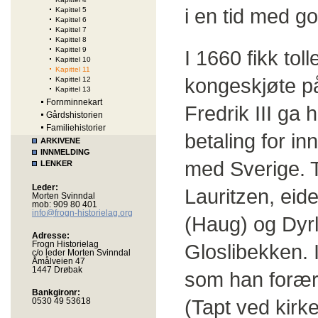
i en tid med g
Kapittel 5
Kapittel 6
Kapittel 7
Kapittel 8
Kapittel 9
I 1660 fikk tol
Kapittel 10
Kapittel 11
kongeskjøte på
Kapittel 12
Kapittel 13
Fornminnekart
Fredrik III ga
Gårdshistorien
Familiehistorier
betaling for in
ARKIVENE
INNMELDING
med Sverige. 
LENKER
Leder:
Lauritzen, eid
Morten Svinndal
mob: 909 80 401
info@frogn-historielag.org
(Haug) og Dyr
Adresse:
Frogn Historielag
Gloslibekken. 
c/o leder Morten Svinndal
Åmålveien 47
1447 Drøbak
som han forært
Bankgironr:
(Tapt ved kirk
0530 49 53618