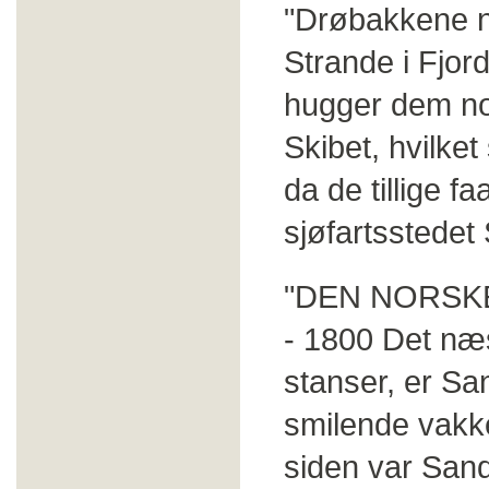
"Drøbakkene næ
Strande i Fjor
hugger dem nog
Skibet, hvilket
da de tillige f
sjøfartsstedet
"DEN NORSKE
- 1800 Det næs
stanser, er Sa
smilende vakke
siden var Sand