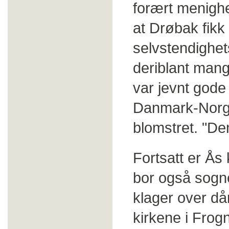
forært menighet
at Drøbak fikk
selvstendighe
deriblant mange
var jevnt gode 
Danmark-Norge 
blomstret. "De
Fortsatt er Ås 
bor også sogne
klager over dår
kirkene i Frog