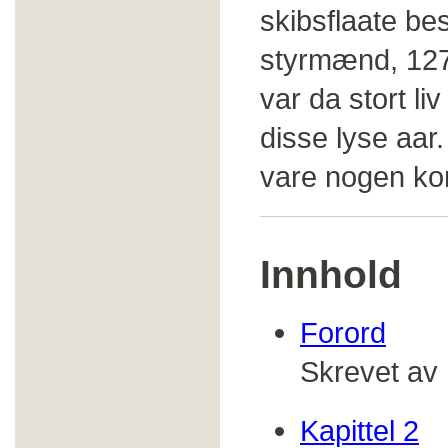
skibsflaate be
styrmænd, 127
var da stort li
disse lyse aar
vare nogen kor
Innhold
Forord
Skrevet av 
Kapittel 2