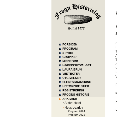
S
S
FORSIDEN
S
PROGRAM
T
STYRET
A
GRUPPER
T
MINNEORD
HØRINGSUTVALGET
V
LAURA BRUN
R
VEDTEKTER
V
UTGIVELSER
SLEKTSGRANSKING
D
HISTORISKE STIER
REGISTRERING
FROGNS HISTORIE
ARKIVENE
H
Arkivnøkkel
Nettsidearkiv
Program 2024
Program 2023