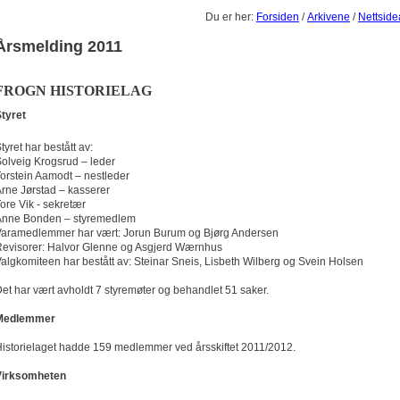
Du er her:
Forsiden
/
Arkivene
/
Nettside
Årsmelding 2011
FROGN HISTORIELAG
tyret
tyret har bestått av:
olveig Krogsrud – leder
orstein Aamodt – nestleder
rne Jørstad – kasserer
ore Vik - sekretær
Anne Bonden – styremedlem
aramedlemmer har vært: Jorun Burum og Bjørg Andersen
evisorer: Halvor Glenne og Asgjerd Wærnhus
algkomiteen har bestått av: Steinar Sneis, Lisbeth Wilberg og Svein Holsen
et har vært avholdt 7 styremøter og behandlet 51 saker.
Medlemmer
istorielaget hadde 159 medlemmer ved årsskiftet 2011/2012.
Virksomheten