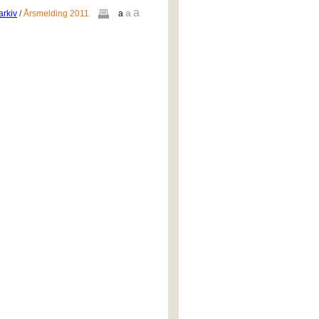
a
a
arkiv
/
Årsmelding 2011
a