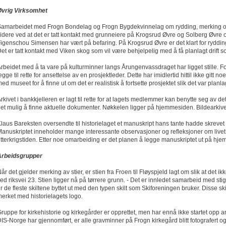
Øvrig Virksomhet
amarbeidet med Frogn Bondelag og Frogn Bygdekvinnelag om rydding, merking og v
idere ved at det er tatt kontakt med grunneiere på Krogsrud Øvre og Solberg Øvre
igenschou Simensen har vært på befaring. På Krogsrud Øvre er det klart for rydding
et er tatt kontakt med Viken skog som vil være behjelpelig med å få planlagt drift s
rbeidet med å ta vare på kulturminner langs Årungenvassdraget har ligget stille. 
egge til rette for ansettelse av en prosjektleder. Dette har imidlertid hittil ikke gitt noe
ed museet for å finne ut om det er realistisk å fortsette prosjektet slik det var planla
rkivet i bankkjelleren er lagt til rette for at lagets medlemmer kan benytte seg av de
et mulig å finne aktuelle dokumenter. Nøkkelen ligger på hjemmesiden. Bildearkivet 
laus Bareksten oversendte til historielaget et manuskript hans tante hadde skrevet
anuskriptet inneholder mange interessante observasjoner og refleksjoner om livet
tterkrigstiden. Etter noe omarbeiding er det planen å legge manuskriptet ut på hj
Arbeidsgrupper
år det gjelder merking av stier, er stien fra Froen til Fløyspjeld lagt om slik at det 
ed riksvei 23. Stien ligger nå på tørrere grunn. - Det er innledet samarbeid med st
r de fleste skiltene byttet ut med den typen skilt som Skiforeningen bruker. Disse s
erket med historielagets logo.
ruppe for kirkehistorie og kirkegårder er opprettet, men har ennå ikke startet opp a
IS-Norge har gjennomført, er alle gravminner på Frogn kirkegård blitt fotografert 