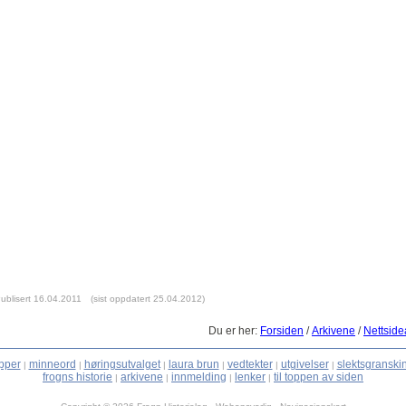
ublisert 16.04.2011
(sist oppdatert 25.04.2012)
Du er her:
Forsiden
/
Arkivene
/
Nettside
pper
minneord
høringsutvalget
laura brun
vedtekter
utgivelser
slektsgranski
|
|
|
|
|
|
frogns historie
arkivene
innmelding
lenker
til toppen av siden
|
|
|
|