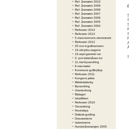
Ref. årsmøtet 2010
Ref. årsmøtet 2009
D
Ref. årsmøtet 2008
Ref. årsmøtet 2007
S
Ref. årsmøtet 2006
S
Ref. årsmøtet 2005
S
Ref. årsmøtet 2004
R
Referater 2014
S
Referater 2013
5.mars-kvinners stemmerett
F
Referater 2012
A
20.nov-tr.gulbranssen
Å
16.okt-jobu-sagene
16.sept-gammel vei
S
3. juni-dalsmåsan-tur
11.mai-byvandring
8.mai-møtet
Kommune-gullbryllup
Referater 2011
Kongens jakke
Middelalderby
Byvandring
Uranienborg
Blylaget
Istrafikken
Referater 2010
Oscarsborg
Hovedøya
Drøbak-guiding
Gravstedene
Isdammene
Hundreårsmarsjen 2005