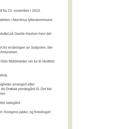
tt fra 23. november i 2010.
nstelien i Akershus fylkeskommune
vsluttet på Gamle Haslum hvor det
et for erobringen av Sydpolen, ble
ld Amundsen.
Oslo Middelalder sin tur til Vestfold
skog.
gheter arrangert etter
 tid Drøbak prestegård lå. Det ble
uren.
Oslo ladegård.
 i Kongens jakke, og foredraget