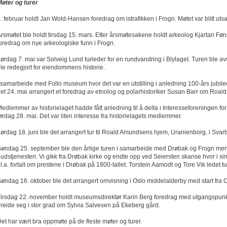
øter og turer
. februar holdt Jan Wold-Hansen foredrag om istrafikken i Frogn. Møtet var blitt utsa
rsmøtet ble holdt tirsdag 15. mars. Etter årsmøtesakene holdt arkeolog Kjartan Fø
oredrag om nye arkeologiske funn i Frogn.
ørdag 7. mai var Solveig Lund turleder for en rundvandring i Blylaget. Turen ble a
le redegjort for eiendommens historie.
 samarbeide med Follo museum hvor det var en utstilling i anledning 100-års jubile
et 24. mai arrangert et foredrag av etnolog og polarhistoriker Susan Barr om Roa
edlemmer av historielaget hadde fått anledning til å delta i Interesseforeningen for 
ørdag 28. mai. Det var liten interesse fra historielagets medlemmer.
ørdag 18. juni ble det arrangert tur til Roald Amundsens hjem, Uranienborg, i Svart
øndag 25. september ble den årlige turen i samarbeide med Drøbak og Frogn meni
udstjenesten. Vi gikk fra Drøbak kirke og endte opp ved Seiersten skanse hvor i sin
l.a. fortalt om prestene i Drøbak på 1800-tallet. Torstein Aamodt og Tore Vik ledet t
øndag 16. oktober ble det arrangert omvisning i Oslo middelalderby med start fra 
irsdag 22. november holdt museumsdirektør Karin Berg foredrag med utgangspunkt
reide seg i stor grad om Sylvia Salvesen på Ekeberg gård.
et har vært bra oppmøte på de fleste møter og turer.