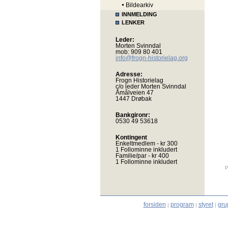
Bildearkiv
INNMELDING
LENKER
Leder:
Morten Svinndal
mob: 909 80 401
info@frogn-historielag.org
Adresse:
Frogn Historielag
c/o leder Morten Svinndal
Åmålveien 47
1447 Drøbak
Bankgironr:
0530 49 53618
Kontingent
Enkeltmedlem - kr 300
1 Follominne inkludert
Familie/par - kr 400
1 Follominne inkludert
P
forsiden
program
styret
gru
|
|
|