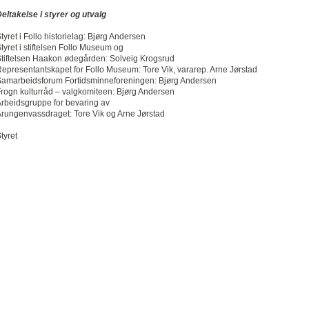
eltakelse i styrer og utvalg
tyret i Follo historielag: Bjørg Andersen
tyret i stiftelsen Follo Museum og
tiftelsen Haakon ødegården: Solveig Krogsrud
epresentantskapet for Follo Museum: Tore Vik, vararep. Arne Jørstad
amarbeidsforum Fortidsminneforeningen: Bjørg Andersen
rogn kulturråd – valgkomiteen: Bjørg Andersen
rbeidsgruppe for bevaring av
rungenvassdraget: Tore Vik og Arne Jørstad
tyret