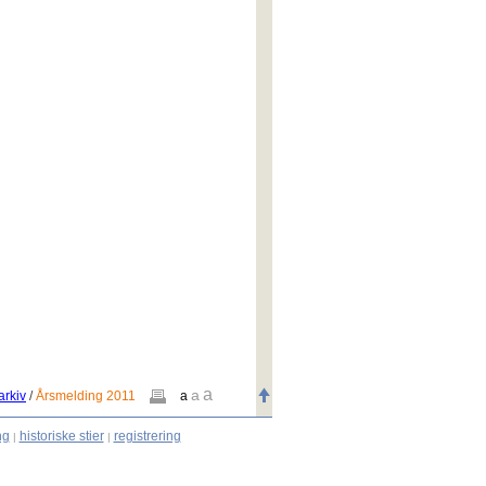
a
a
arkiv
/
Årsmelding 2011
a
ng
historiske stier
registrering
|
|