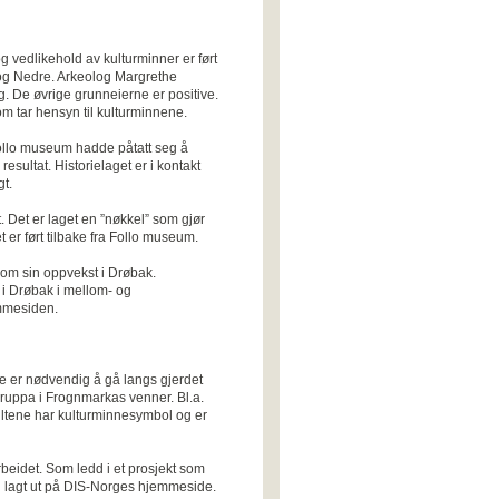
edlikehold av kulturminner er ført
 og Nedre. Arkeolog Margrethe
. De øvrige grunneierne er positive.
om tar hensyn til kulturminnene.
Follo museum hadde påtatt seg å
 resultat. Historielaget er i kontakt
gt.
t. Det er laget en ”nøkkel” som gjør
er ført tilbake fra Follo museum.
 om sin oppvekst i Drøbak.
 i Drøbak i mellom- og
emmesiden.
ikke er nødvendig å gå langs gjerdet
igruppa i Frognmarkas venner. Bl.a.
kiltene har kulturminnesymbol og er
rbeidet. Som ledd i et prosjekt som
og lagt ut på DIS-Norges hjemmeside.