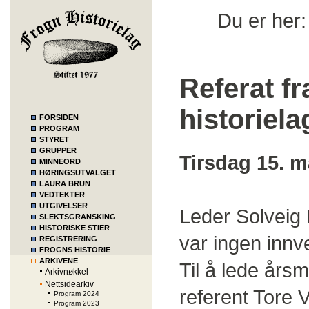
Du er her
Referat f
historiela
FORSIDEN
PROGRAM
STYRET
GRUPPER
Tirsdag 15. m
MINNEORD
HØRINGSUTVALGET
LAURA BRUN
VEDTEKTER
UTGIVELSER
Leder Solveig
SLEKTSGRANSKING
HISTORISKE STIER
var ingen innv
REGISTRERING
FROGNS HISTORIE
ARKIVENE
Til å lede årsm
Arkivnøkkel
Nettsidearkiv
referent Tore V
Program 2024
Program 2023