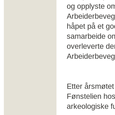
og opplyste om
Arbeiderbevege
håpet på et go
samarbeide om 
overleverte de
Arbeiderbeve
Etter årsmøtet
Fønstelien ho
arkeologiske f