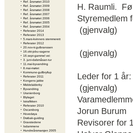
Ref. årsmøtet 2010
H. Raumli. Føl
Ref. årsmøtet 2009
Ref. årsmøtet 2008
Ref. årsmøtet 2007
Styremedlem 
Ref. årsmøtet 2006
Ref. årsmøtet 2005
Ref. årsmøtet 2004
(gjenvalg)
Referater 2014
Referater 2013
Torst
5.mars-kvinners stemmerett
Referater 2012
20.nov-tr.gulbranssen
(gjenvalg)
16.okt-jobu-sagene
16.sept-gammel vei
3. juni-dalsmåsan-tur
Arne J
11.mai-byvandring
8.mai-møtet
Kommune-gullbryllup
Leder for 1
Referater 2011
Kongens jakke
(gjenvalg)
Middelalderby
Byvandring
Uranienborg
Varamedlemmer
Blylaget
Istrafikken
Referater 2010
Jorun Burum 
Oscarsborg
Hovedøya
Drøbak-guiding
Revisorer f
Gravstedene
Isdammene
Hundreårsmarsjen 2005