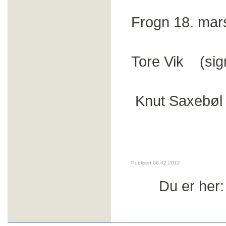
Frogn 18. ma
Tore Vik (si
Svein 
Knut Saxebøl 
Publisert 06.02.2012
Du er her