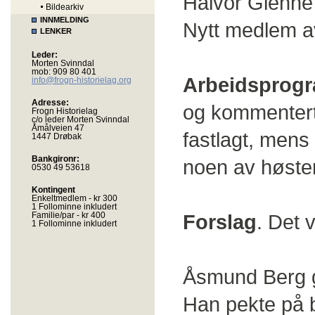
Halvor Glenne
Bildearkiv
INNMELDING
Nytt medlem a
LENKER
Leder:
Morten Svinndal
mob: 909 80 401
Arbeidsprogr
info@frogn-historielag.org
Adresse:
og kommentert
Frogn Historielag
c/o leder Morten Svinndal
Åmålveien 47
fastlagt, mens 
1447 Drøbak
Bankgironr:
noen av høste
0530 49 53618
Kontingent
Enkeltmedlem - kr 300
1 Follominne inkludert
Familie/par - kr 400
Forslag
. Det 
1 Follominne inkludert
Åsmund Berg g
Han pekte på b