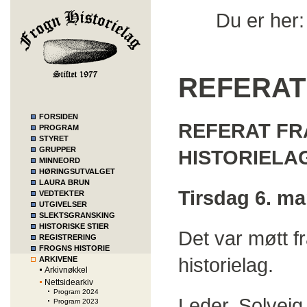
Du er her
REFERAT
FORSIDEN
REFERAT FR
PROGRAM
STYRET
GRUPPER
HISTORIELA
MINNEORD
HØRINGSUTVALGET
LAURA BRUN
Tirsdag 6. ma
VEDTEKTER
UTGIVELSER
SLEKTSGRANSKING
HISTORISKE STIER
Det var møtt 
REGISTRERING
FROGNS HISTORIE
historielag.
ARKIVENE
Arkivnøkkel
Nettsidearkiv
Program 2024
Leder, Solvei
Program 2023