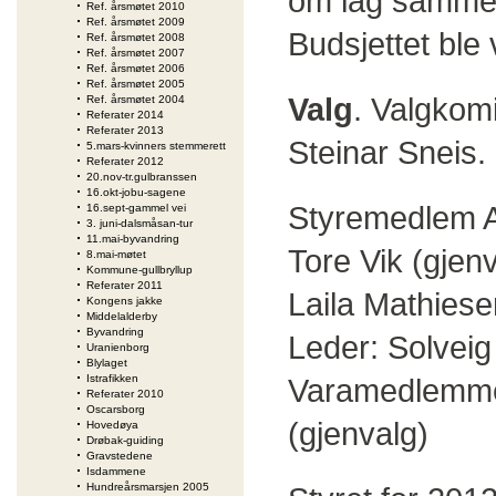
om lag samme
Ref. årsmøtet 2010
Ref. årsmøtet 2009
Budsjettet ble 
Ref. årsmøtet 2008
Ref. årsmøtet 2007
Ref. årsmøtet 2006
Ref. årsmøtet 2005
Valg
. Valgkomi
Ref. årsmøtet 2004
Referater 2014
Referater 2013
Steinar Sneis. 
5.mars-kvinners stemmerett
Referater 2012
20.nov-tr.gulbranssen
16.okt-jobu-sagene
Styremedlem A
16.sept-gammel vei
3. juni-dalsmåsan-tur
11.mai-byvandring
Tore Vik (gjen
8.mai-møtet
Kommune-gullbryllup
Referater 2011
Laila Mathiese
Kongens jakke
Middelalderby
Byvandring
Leder: Solveig
Uranienborg
Blylaget
Istrafikken
Varamedlemme
Referater 2010
Oscarsborg
(gjenvalg)
Hovedøya
Drøbak-guiding
Gravstedene
Isdammene
Hundreårsmarsjen 2005