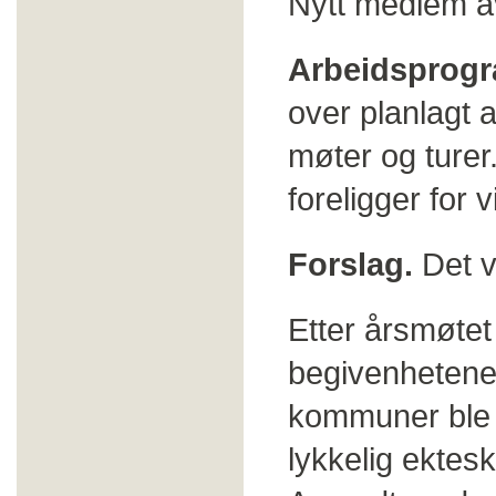
Nytt medlem a
Arbeidsprogr
over planlagt a
møter og turer.
foreligger for
Forslag.
Det v
Etter årsmøtet
begivenhetene
kommuner ble s
lykkelig ektes