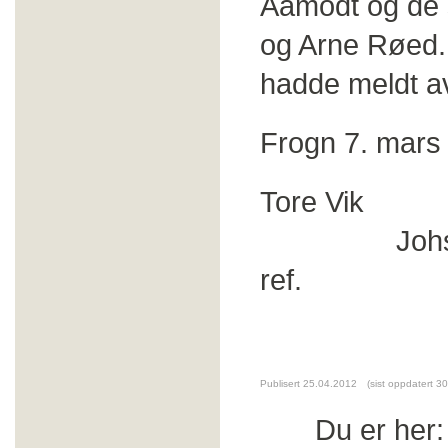
Aamodt og de 
og Arne Røed.
hadde meldt 
Frogn 7. mar
Tore Vi
Johs. Joh
ref.
Publisert 25.04.2012
(sist oppdatert 3
Du er her