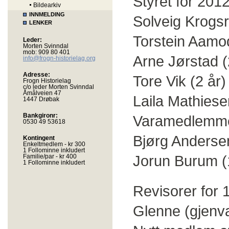
Styret for 201
Bildearkiv
INNMELDING
Solveig Krogsr
LENKER
Torstein Aamod
Leder:
Morten Svinndal
mob: 909 80 401
Arne Jørstad (
info@frogn-historielag.org
Adresse:
Tore Vik (2 år)
Frogn Historielag
c/o leder Morten Svinndal
Åmålveien 47
Laila Mathiese
1447 Drøbak
Bankgironr:
Varamedlemme
0530 49 53618
Bjørg Andersen
Kontingent
Enkeltmedlem - kr 300
1 Follominne inkludert
Jorun Burum (
Familie/par - kr 400
1 Follominne inkludert
Revisorer for 
Glenne (gjenva