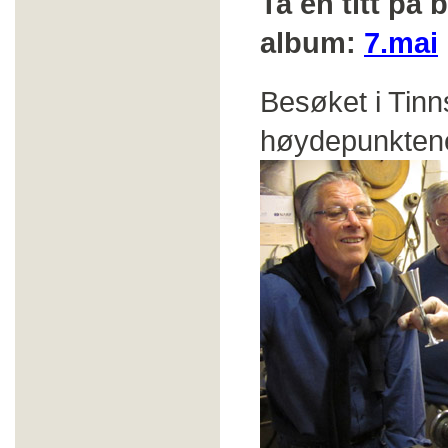
Ta en titt på 
album:
7.mai
Besøket i Tinn
høydepunktene