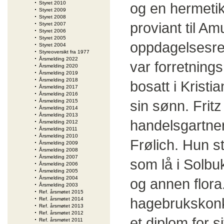
Styret 2010
og en hermetik
Styret 2009
Styret 2008
proviant til 
Styret 2007
Styret 2006
Styret 2005
oppdagelsesrei
Styret 2004
Styreoversikt fra 1977
Årsmelding 2022
var forretning
Årsmelding 2020
Årsmelding 2019
Årsmelding 2018
bosatt i Kristi
Årsmelding 2017
Årsmelding 2016
sin sønn. Fritz
Årsmelding 2015
Årsmelding 2014
Årsmelding 2013
handelsgartner
Årsmelding 2012
Årsmelding 2011
Årsmelding 2010
Frølich. Hun s
Årsmelding 2009
Årsmelding 2008
Årsmelding 2007
som lå i Solbu
Årsmelding 2006
Årsmelding 2005
Årsmelding 2004
og annen flora
Årsmelding 2003
Ref. årsmøtet 2015
hagebrukskonk
Ref. årsmøtet 2014
Ref. årsmøtet 2013
Ref. årsmøtet 2012
et diplom for s
Ref. årsmøtet 2011