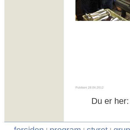
Publisert 28.04.2012
Du er her
forsiden
program
styret
grup