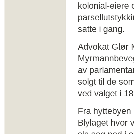
kolonial-eiere
parsellutstykk
satte i gang.
Advokat Glør Me
Myrmannbevege
av parlamentar
solgt til de so
ved valget i 1
Fra hyttebyen 
Blylaget hvor 