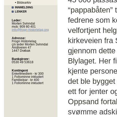
Bildearkiv
“pappabåten” t
INNMELDING
LENKER
fedrene som kom
Leder:
Morten Svinndal
mob: 909 80 401
velfortjent he
info@frogn-historielag.org
kirkeveien fra
Adresse:
Frogn Historielag
c/o leder Morten Svinndal
Åmålveien 47
gjennom dette f
1447 Drøbak
Blylaget. Her 
Bankgironr:
0530 49 53618
kjente persone
Kontingent
Enkeltmedlem - kr 300
1 Follominne inkludert
det ble bygget
Familie/par - kr 400
1 Follominne inkludert
ett for jenter 
Oppsand fortal
svømme adskil