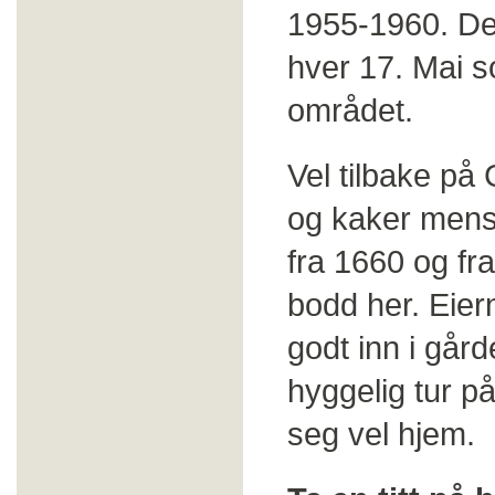
1955-1960. Det
hver 17. Mai s
området.
Vel tilbake på
og kaker mens
fra 1660 og fr
bodd her. Eier
godt inn i gårde
hyggelig tur p
seg vel hjem.