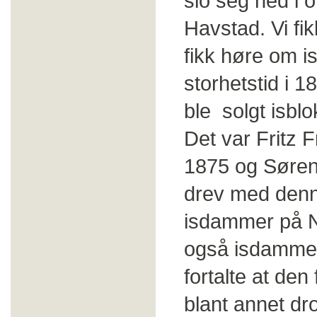
slo seg ned i o
Havstad. Vi fik
fikk høre om 
storhetstid i 1
ble solgt isblo
Det var Fritz F
1875 og Søren
drev med denne
isdammer på N
også isdammer
fortalte at den
blant annet dr