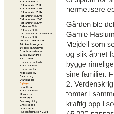
Ref. årsmøtet 2010
Ref. årsmøtet 2009
hermetisere ep
Ref. årsmøtet 2008
Ref. årsmøtet 2007
Ref. årsmøtet 2006
Ref. årsmøtet 2005
Gården ble del
Ref. årsmøtet 2004
Referater 2014
Referater 2013
Gamle Haslum 
5.mars-kvinners stemmerett
Referater 2012
20.nov-tr.gulbranssen
Mejdell som so
16.okt-jobu-sagene
16.sept-gammel vei
3. juni-dalsmåsan-tur
og slik åpnet f
11.mai-byvandring
8.mai-møtet
bygge rimelige
Kommune-gullbryllup
Referater 2011
Kongens jakke
sine familier. F
Middelalderby
Byvandring
Uranienborg
2. Verdenskrig
Blylaget
Istrafikken
Referater 2010
tomter i samme
Oscarsborg
Hovedøya
kraftig opp i s
Drøbak-guiding
Gravstedene
Isdammene
45 000 passasj
Hundreårsmarsjen 2005