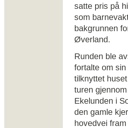
satte pris på 
som barnevak
bakgrunnen for
Øverland.
Runden ble av
fortalte om sin
tilknyttet hus
turen gjennom 
Ekelunden i So
den gamle kje
hovedvei fram 