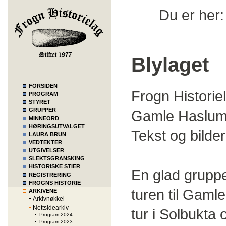
Du er her
Blylaget
FORSIDEN
Frogn Historie
PROGRAM
STYRET
GRUPPER
Gamle Haslum 
MINNEORD
HØRINGSUTVALGET
Tekst og bilde
LAURA BRUN
VEDTEKTER
UTGIVELSER
SLEKTSGRANSKING
HISTORISKE STIER
En glad gruppe
REGISTRERING
FROGNS HISTORIE
turen til Gaml
ARKIVENE
Arkivnøkkel
Nettsidearkiv
tur i Solbukta
Program 2024
Program 2023