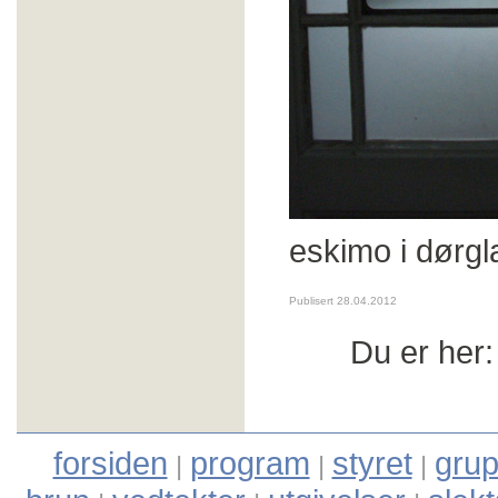
eskimo i dørgl
Publisert 28.04.2012
Du er her
forsiden
program
styret
grup
|
|
|