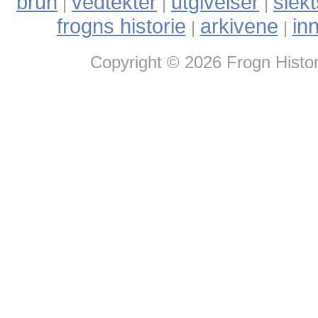
brun
vedtekter
utgivelser
slek
|
|
|
frogns historie
arkivene
in
|
|
Copyright © 2026 Frogn Histor