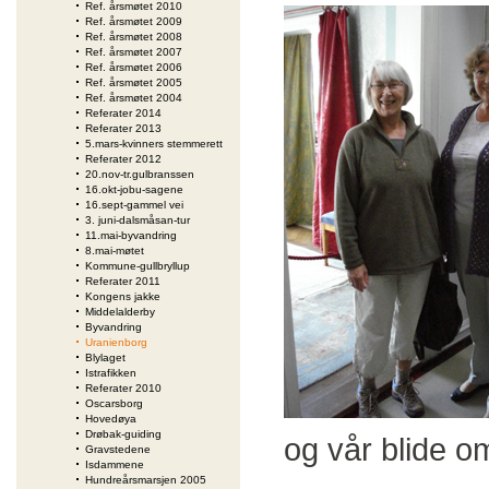
Ref. årsmøtet 2010
Ref. årsmøtet 2009
Ref. årsmøtet 2008
Ref. årsmøtet 2007
Ref. årsmøtet 2006
Ref. årsmøtet 2005
Ref. årsmøtet 2004
Referater 2014
Referater 2013
5.mars-kvinners stemmerett
Referater 2012
20.nov-tr.gulbranssen
16.okt-jobu-sagene
16.sept-gammel vei
3. juni-dalsmåsan-tur
11.mai-byvandring
8.mai-møtet
Kommune-gullbryllup
Referater 2011
Kongens jakke
Middelalderby
Byvandring
Uranienborg
Blylaget
Istrafikken
Referater 2010
Oscarsborg
Hovedøya
Drøbak-guiding
og vår blide o
Gravstedene
Isdammene
Hundreårsmarsjen 2005