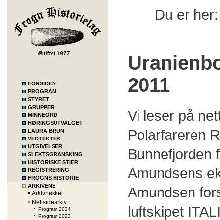
Du er her
Uranienbor
2011
FORSIDEN
PROGRAM
STYRET
GRUPPER
Vi leser på ne
MINNEORD
HØRINGSUTVALGET
Polarfareren 
LAURA BRUN
VEDTEKTER
UTGIVELSER
Bunnefjorden f
SLEKTSGRANSKING
HISTORISKE STIER
Amundsens eksp
REGISTRERING
FROGNS HISTORIE
ARKIVENE
Amundsen forsv
Arkivnøkkel
Nettsidearkiv
luftskipet ITA
Program 2024
Program 2023