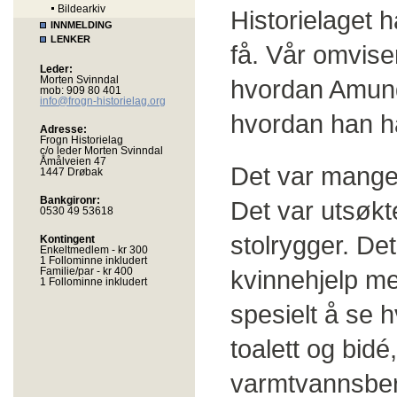
Bildearkiv
Historielaget h
INNMELDING
LENKER
få. Vår omviser 
Leder:
Morten Svinndal
hvordan Amunds
mob: 909 80 401
info@frogn-historielag.org
hvordan han h
Adresse:
Frogn Historielag
c/o leder Morten Svinndal
Åmålveien 47
Det var mange 
1447 Drøbak
Bankgironr:
Det var utsøk
0530 49 53618
stolrygger. Det
Kontingent
Enkeltmedlem - kr 300
1 Follominne inkludert
Familie/par - kr 400
kvinnehjelp me
1 Follominne inkludert
spesielt å se
toalett og bidé
varmtvannsbere