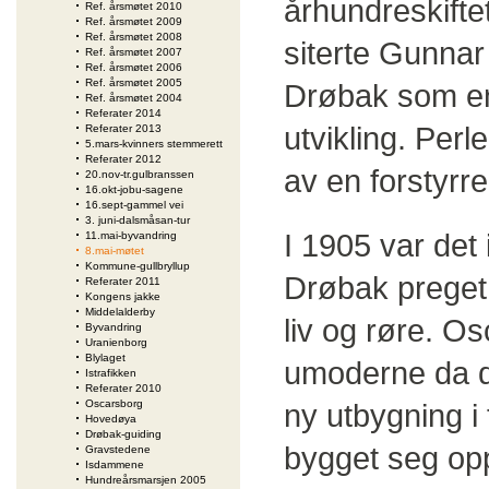
århundreskiftet
Ref. årsmøtet 2010
Ref. årsmøtet 2009
Ref. årsmøtet 2008
siterte Gunna
Ref. årsmøtet 2007
Ref. årsmøtet 2006
Ref. årsmøtet 2005
Drøbak som en 
Ref. årsmøtet 2004
Referater 2014
utvikling. Per
Referater 2013
5.mars-kvinners stemmerett
Referater 2012
av en forstyrre
20.nov-tr.gulbranssen
16.okt-jobu-sagene
16.sept-gammel vei
3. juni-dalsmåsan-tur
I 1905 var det 
11.mai-byvandring
8.mai-møtet
Kommune-gullbryllup
Drøbak preget 
Referater 2011
Kongens jakke
Middelalderby
liv og røre. O
Byvandring
Uranienborg
Blylaget
umoderne da d
Istrafikken
Referater 2010
Oscarsborg
ny utbygning 
Hovedøya
Drøbak-guiding
bygget seg opp
Gravstedene
Isdammene
Hundreårsmarsjen 2005