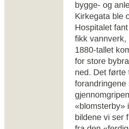
bygge- og anle
Kirkegata ble 
Hospitalet fant
fikk vannverk,
1880-tallet ko
for store bybr
ned. Det førte 
forandringene 
gjennomgripen
«blomsterby» 
bildene vi ser 
fra den «ferdi