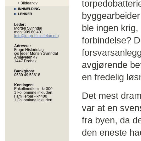
torpedobatterie
Bildearkiv
INNMELDING
byggearbeider 
LENKER
Leder:
ble ingen krig
Morten Svinndal
mob: 909 80 401
info@frogn-historielag.org
forbindelse? 
Adresse:
forsvarsanlegg
Frogn Historielag
c/o leder Morten Svinndal
Åmålveien 47
1447 Drøbak
avgjørende bety
Bankgironr:
en fredelig løs
0530 49 53618
Kontingent
Enkeltmedlem - kr 300
1 Follominne inkludert
Det mest dram
Familie/par - kr 400
1 Follominne inkludert
var at en sven
fra byen, da d
den eneste ha