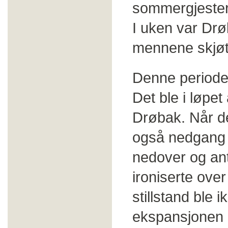
sommergjester.
I uken var Drø
mennene skjøtte
Denne perioden
Det ble i løpet
Drøbak. Når de
også nedgang i 
nedover og ant
ironiserte ove
stillstand ble 
ekspansjonen på