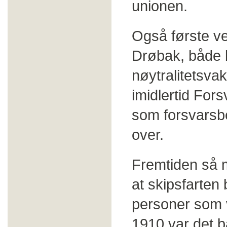
unionen.
Også første ver
Drøbak, både b
nøytralitetsva
imidlertid For
som forsvarsbe
over.
Fremtiden så m
at skipsfarten 
personer som v
1910 var det ba