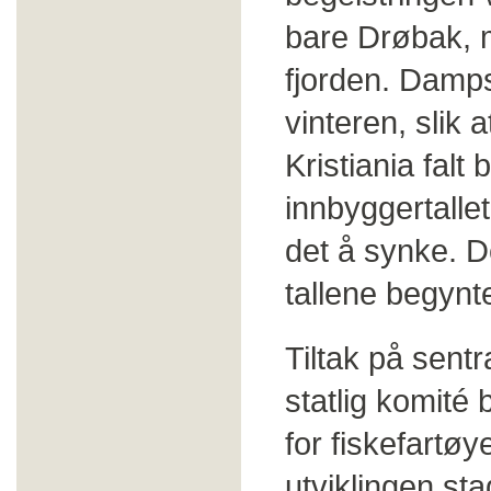
bare Drøbak, 
fjorden. Damp
vinteren, slik
Kristiania falt
innbyggertalle
det å synke. De
tallene begynte
Tiltak på sent
statlig komité 
for fiskefartøy
utviklingen st