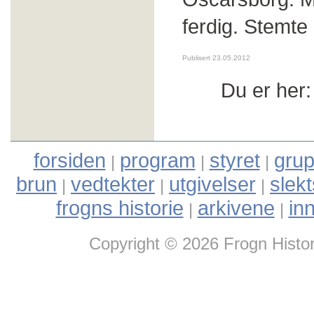
ferdig. Stemte
Publisert 23.05.2012
Du er her
forsiden
program
styret
grup
|
|
|
brun
vedtekter
utgivelser
slek
|
|
|
frogns historie
arkivene
in
|
|
Copyright © 2026 Frogn Histor