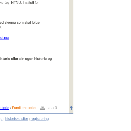
ke fag, NTNU. Institutt for
ed skjema som skal følge
u.
pot.no/
istorie eller sin egen historie og
a
a
storie
/
Familiehistorier
a
ng
historiske stier
registrering
|
|