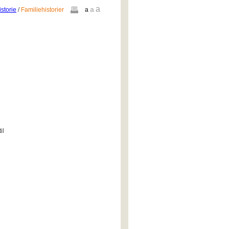
a
a
storie
/
Familiehistorier
a
il