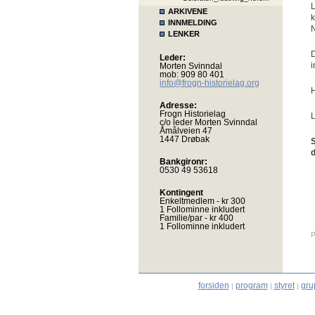
L
ARKIVENE
k
INNMELDING
N
LENKER
D
Leder:
i
Morten Svinndal
mob: 909 80 401
info@frogn-historielag.org
H
Adresse:
Frogn Historielag
L
c/o leder Morten Svinndal
Åmålveien 47
1447 Drøbak
S
Bankgironr:
0530 49 53618
Kontingent
Enkeltmedlem - kr 300
1 Follominne inkludert
Familie/par - kr 400
1 Follominne inkludert
P
forsiden
program
styret
gru
|
|
|