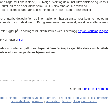
andslaget for Lokalhistorie, DIS-Norge, Slekt og data. Institutt for historie og klassis
ulturstudium og orientalske språk, UiO. Norsk etnologisk gransking,
orsk Folkemuseum, Norsk folkeminnelag, Norsk lokalhistorisk institutt.
et er utarbeidet et hefte med informasjon om hva en ønsker skal komme med og m
nnsending av livshistorie o.l. Kan gjerne være håndskrevet; selvskrevet eller intervj
eftet ligger på Landslaget for lokalhistories web-side/blogg
http://historielag.blogs
ink til heftet er
her
elv om fristen er gått ut nå, håper vi flere får inspirasjon til å skrive sin familieh
dele med oss her på denne hjemmesiden.
ublisert 02.02.2013
(sist oppdatert 23.04.2014)
Du er her:
Forsiden
/
Frogns hi
pper
minneord
høringsutvalget
laura brun
vedtekter
utgivelser
slektsgranski
|
|
|
|
|
|
frogns historie
arkivene
innmelding
lenker
til toppen av siden
|
|
|
|