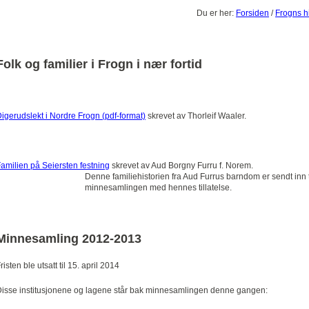
Du er her:
Forsiden
/
Frogns hi
Folk og familier i Frogn i nær fortid
igerudslekt i Nordre Frogn (pdf-format)
skrevet av Thorleif Waaler.
amilien på Seiersten festning
skrevet av Aud Borgny Furru f. Norem.
Denne familiehistorien fra Aud Furrus barndom er sendt inn t
minnesamlingen med hennes tillatelse.
Minnesamling 2012-2013
risten ble utsatt til 15. april 2014
isse institusjonene og lagene står bak minnesamlingen denne gangen: