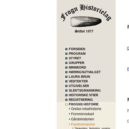
D
FORSIDEN
PROGRAM
STYRET
GRUPPER
MINNEORD
F
HØRINGSUTVALGET
LAURA BRUN
VEDTEKTER
UTGIVELSER
SLEKTSGRANSKING
HISTORISKE STIER
REGISTRERING
FROGNS HISTORIE
Gretas lokalhistorie
F
Fornminnekart
Gårdshistorien
D
Familiehistorier
Seiersten_festning_norem