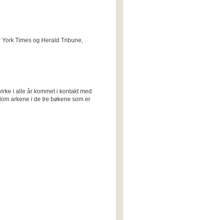
w York Times og Herald Tribune,
virke i alle år kommet i kontakt med
llom arkene i de tre bøkene som er