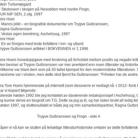
tein Turtumøygard
 Stedsnavn i skogen på Nesodden med nordre Frogn,
UR-NIF-SEN, 2.utg. 1997
ore Hoel
 Manns plikt – en biografisk dokumentar om Trygve Gulbranssen,
Ragna Gulbranssen
 Veslas egen beretning, Aschehoug, 1997
ore Hoel
 En av Norges mest leste forfattere i inn- og utland
rygve Gulbranssen artikkel i BOKVENNEN nr 1 1998
ore Hoels hovedoppgave med forskning på forholdet mellom positiv og negativ kritik
en beviser at Trygve Gulbranssen var mer anerkjent enn noen litterater og historiker
ritikerne var blant dem som på 30-tallet kjempet for den modernistiske litteraturen.
arxisme var i vinden, men dette stod fjernt fra Gulbranssen: "Friheten har de andre
ra Tore Hoels hjemmeside på internett (som dessverre er nedlagt nå -i 2012- fordi
ar vi kopiert følgende:
llerede høsten 1992 ble jeg kontaktet av daværende redaksjonssjef i Aschehoug,
eg kunne skrive en biografi om T.G. Dette sa jeg ja til, og har siden brukt all ledig tid 
østen 1997, og sluttresultatet er både jeg og min samarbeids­partner, Ragna Gulb
Trygve Gulbranssen og Frogn - side 4
åper vi nå kan se slutten på feilaktige litteraturhistoriske omtaler av dette forfattersk