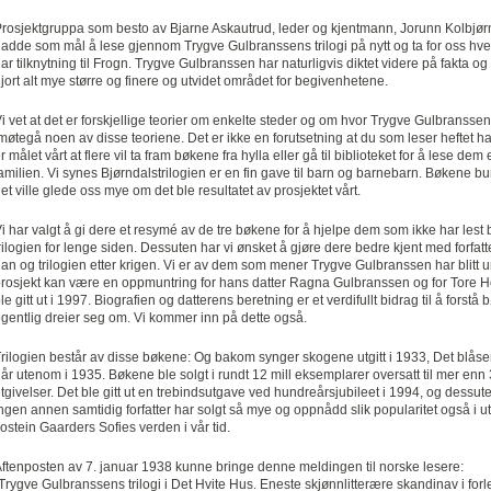
rosjektgruppa som besto av Bjarne Askautrud, leder og kjentmann, Jorunn Kolbjør
adde som mål å lese gjennom Trygve Gulbranssens trilogi på nytt og ta for oss hv
ar tilknytning til Frogn. Trygve Gulbranssen har naturligvis diktet videre på fakta 
jort alt mye større og finere og utvidet området for begivenhetene.
i vet at det er forskjellige teorier om enkelte steder og om hvor Trygve Gulbranssen
møtegå noen av disse teoriene. Det er ikke en forutsetning at du som leser heftet ha
r målet vårt at flere vil ta fram bøkene fra hylla eller gå til biblioteket for å lese dem e
amilien. Vi synes Bjørndalstrilogien er en fin gave til barn og barnebarn. Bøkene b
et ville glede oss mye om det ble resultatet av prosjektet vårt.
i har valgt å gi dere et resymé av de tre bøkene for å hjelpe dem som ikke har les
rilogien for lenge siden. Dessuten har vi ønsket å gjøre dere bedre kjent med forfat
an og trilogien etter krigen. Vi er av dem som mener Trygve Gulbranssen har blitt u
rosjekt kan være en oppmuntring for hans datter Ragna Gulbranssen og for Tore H
le gitt ut i 1997. Biografien og datterens beretning er et verdifullt bidrag til å forst
gentlig dreier seg om. Vi kommer inn på dette også.
rilogien består av disse bøkene: Og bakom synger skogene utgitt i 1933, Det blåser 
år utenom i 1935. Bøkene ble solgt i rundt 12 mill eksemplarer oversatt til mer enn
tgivelser. Det ble gitt ut en trebindsutgave ved hundreårsjubileet i 1994, og dessut
ngen annen samtidig forfatter har solgt så mye og oppnådd slik popularitet også 
ostein Gaarders Sofies verden i vår tid.
ftenposten av 7. januar 1938 kunne bringe denne meldingen til norske lesere:
Trygve Gulbranssens trilogi i Det Hvite Hus. Eneste skjønnlitterære skandinav i fo