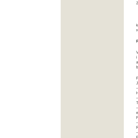
2
k
r
P
V
i
a
b
F
–
–
T
–
e
–
R
–