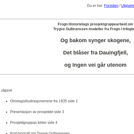
Du er her:
Forsiden
/
Utgivel
Frogn Historielags prosjektgruppearbeid om
Trygve Gulbranssen modeller fra Frogn i trilogi
Og bakom synger skogene,
Det blåser fra Dauingfjell,
og Ingen vei går utenom
.utgave
Omslagsillustrasjonenene fra 1935 side 2
Presentasjon av prosjektet side 3
Prosjektgruppas kilder side 4
Kort biografi om Trygve Gulbranssen