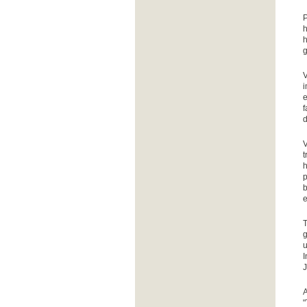
P
h
h
g
V
i
e
f
d
V
t
h
p
b
e
T
g
u
I
J
A
"