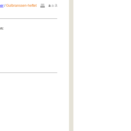
a
a
ser
/
Gulbranssen-heftet
a
en: