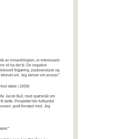
k av romantrilogien, er interessant.
e vil ha det til. De negative
 Seksuell frigjøring, psykoanalyse og
 skrevet om. Jeg skriver om ansvar."
 Hoel døde i 2009)
 Ole Jacob Bull, med spørsmål om
til dette. Prosjektet ble fullbyrdet
ranssen, godt fornøyd med. Jeg
apet."