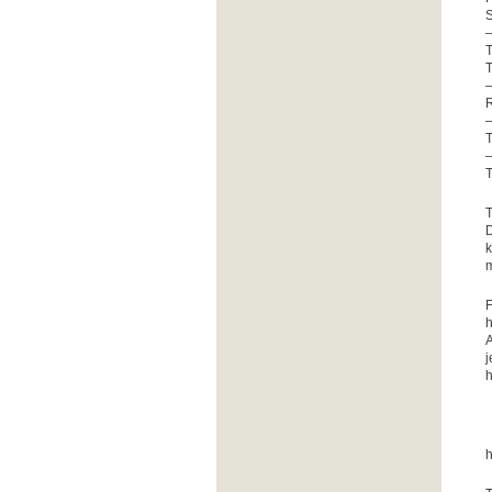
S
–
T
T
–
–
T
–
T
T
D
k
m
F
h
A
j
h
h