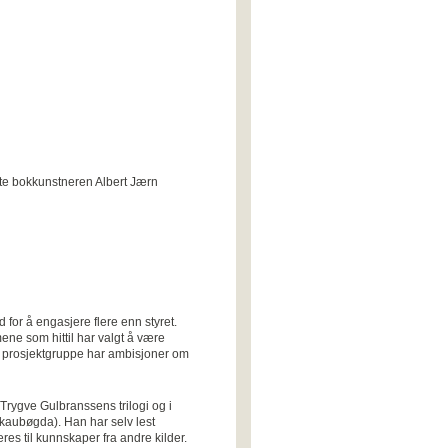
te bokkunstneren Albert Jærn
for å engasjere flere enn styret.
ene som hittil har valgt å være
En prosjektgruppe har ambisjoner om
 Trygve Gulbranssens trilogi og i
Skaubøgda). Han har selv lest
s til kunnskaper fra andre kilder.