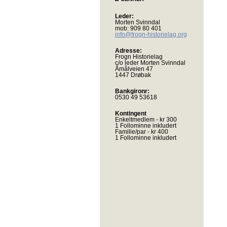
Leder:
Morten Svinndal
mob: 909 80 401
info@frogn-historielag.org
Adresse:
Frogn Historielag
c/o leder Morten Svinndal
Åmålveien 47
1447 Drøbak
Bankgironr:
0530 49 53618
Kontingent
Enkeltmedlem - kr 300
1 Follominne inkludert
Familie/par - kr 400
1 Follominne inkludert