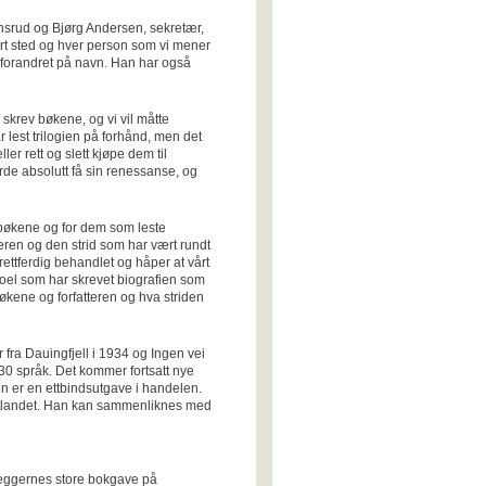
nsrud og Bjørg Andersen, sekretær,
ert sted og hver person som vi mener
og forandret på navn. Han har også
 skrev bøkene, og vi vil måtte
r lest trilogien på forhånd, men det
ller rett og slett kjøpe dem til
urde absolutt få sin renessanse, og
t bøkene og for dem som leste
teren og den strid som har vært rundt
rettferdig behandlet og håper at vårt
oel som har skrevet biografien som
å bøkene og forfatteren og hva striden
fra Dauingfjell i 1934 og Ingen vei
 30 språk. Det kommer fortsatt nye
en er en ettbindsutgave i handelen.
i utlandet. Han kan sammenliknes med
rleggernes store bokgave på