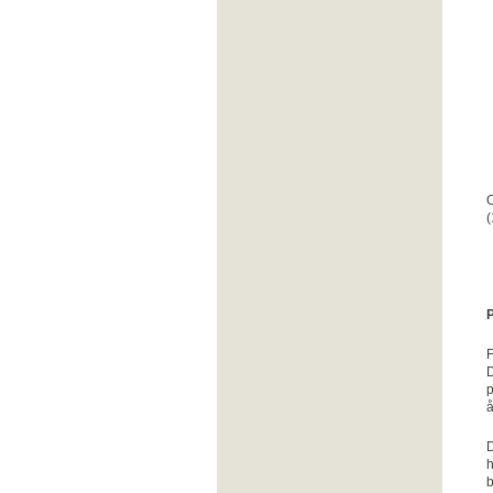
O
P
F
D
p
å
D
h
b