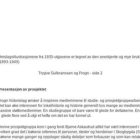
mslagsillustrasjonene fra 1935-utgavene er tegnet av den anerkjente og mye bruk
(1893-1949)
Trygve Gulbranssen og Frogn - side 2
resentasjon av prosjektet
rogn historielag ønsker å inspirere medlemmene til studie- og prosjektgruppearbeid 
et kan øke interessen for lokalhistorie og historie generelt hos mange av medlemm
assive støtte­medlemmer. En studiegruppe vil bare være til glede for deltakerne. 
 glede flere ved å utgi et hefte om det en har funnet ut.
enne prosjektgruppa kom i gang fordi Bjarne Askautrud alltid har vært interessert i
vilken grad det i bøkene refereres til personer, steder og hendelser i Skogbygda (
økene mange ganger og oppdager stadig detaljer som forbauser og som kan relatere