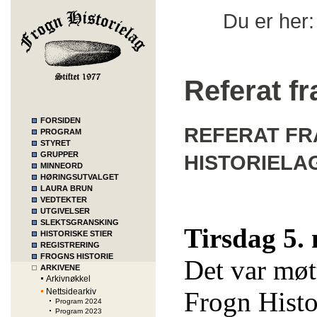
Du er her
Referat f
FORSIDEN
REFERAT FR
PROGRAM
STYRET
GRUPPER
HISTORIELA
MINNEORD
HØRINGSUTVALGET
LAURA BRUN
VEDTEKTER
UTGIVELSER
SLEKTSGRANSKING
Tirsdag 5.
HISTORISKE STIER
REGISTRERING
FROGNS HISTORIE
Det var mø
ARKIVENE
Arkivnøkkel
Nettsidearkiv
Frogn Histo
Program 2024
Program 2023