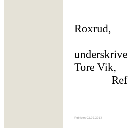
K
Roxrud, 
underskrive
Tore Vik,
Refere
Publisert 02.05.2013