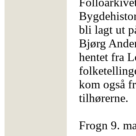
Folloarkive
Bygdehistor
bli lagt ut 
Bjørg Ander
hentet fra 
folketellin
kom også fr
tilhørerne.
Frogn 9. m