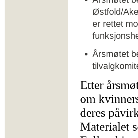
Østfold/Ake
er rettet mo
funksjons
Årsmøtet be
tilvalgkomi
Etter årsmø
om kvinners
deres påvirk
Materialet s