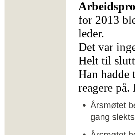
Arbeidspro
for 2013 bl
leder.
Det var ing
Helt til sl
Han hadde t
reagere på. 
Årsmøtet ber
gang slekts
Årsmøtet be