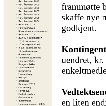
Ref. årsmøtet 2010
frammøtte bl
Ref. årsmøtet 2009
Ref. årsmøtet 2008
Ref. årsmøtet 2007
skaffe nye 
Ref. årsmøtet 2006
Ref. årsmøtet 2005
Ref. årsmøtet 2004
godkjent.
Referater 2014
Referater 2013
5.mars-kvinners stemmerett
Referater 2012
20.nov-tr.gulbranssen
16.okt-jobu-sagene
16.sept-gammel vei
Kontingen
3. juni-dalsmåsan-tur
11.mai-byvandring
8.mai-møtet
uendret, kr.
Kommune-gullbryllup
Referater 2011
Kongens jakke
enkeltmedle
Middelalderby
Byvandring
Uranienborg
Blylaget
Istrafikken
Referater 2010
Oscarsborg
Vedtektsen
Hovedøya
Drøbak-guiding
Gravstedene
en liten en
Isdammene
Hundreårsmarsjen 2005