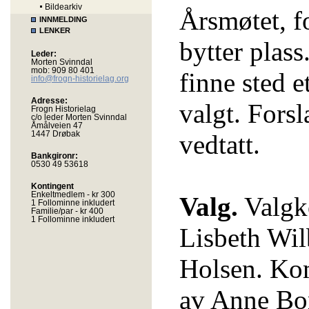
Bildearkiv
Årsmøtet, fo
INNMELDING
LENKER
bytter plass
Leder:
Morten Svinndal
mob: 909 80 401
finne sted 
info@frogn-historielag.org
Adresse:
valgt. Forsl
Frogn Historielag
c/o leder Morten Svinndal
Åmålveien 47
1447 Drøbak
vedtatt.
Bankgironr:
0530 49 53618
Kontingent
Enkeltmedlem - kr 300
Valg.
Valgko
1 Follominne inkludert
Familie/par - kr 400
1 Follominne inkludert
Lisbeth Wi
Holsen. Kom
av Anne Bo