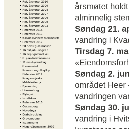
Ref. årsmøtet 2010
årsmøtet holdt
Ref. årsmøtet 2009
Ref. årsmøtet 2008
Ref. årsmøtet 2007
alminnelig ste
Ref. årsmøtet 2006
Ref. årsmøtet 2005
Søndag 21. ap
Ref. årsmøtet 2004
Referater 2014
Referater 2013
vandring i Kva
5.mars-kvinners stemmerett
Referater 2012
20.nov-tr.gulbranssen
Tirsdag 7. ma
16.okt-jobu-sagene
16.sept-gammel vei
3. juni-dalsmåsan-tur
«Eiendomsforho
11.mai-byvandring
8.mai-møtet
Kommune-gullbryllup
Søndag 2. jun
Referater 2011
Kongens jakke
området Heer 
Middelalderby
Byvandring
Uranienborg
vandringen var
Blylaget
Istrafikken
Referater 2010
Søndag 30. ju
Oscarsborg
Hovedøya
Drøbak-guiding
vandring i Hvit
Gravstedene
Isdammene
Hundreårsmarsjen 2005