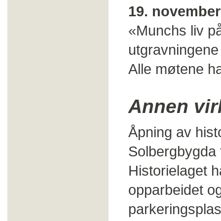
19. november
«Munchs liv p
utgravningene
Alle møtene ha
Annen vi
Åpning av histo
Solbergbygda til
Historielaget ha
opparbeidet og
parkeringsplass