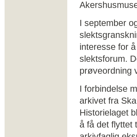
Akershusmusee
I september og
slektsgranskni
interesse for å
slektsforum. De
prøveordning v
I forbindelse m
arkivet fra Ska
Historielaget b
å få det flyttet
arkivfaglig eksp