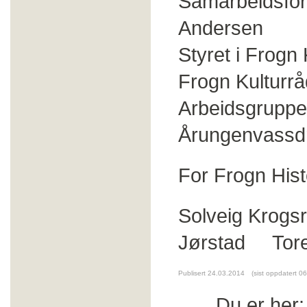
Samarbeidsfor
Andersen
Styret i Frogn
Frogn Kulturr
Arbeidsgruppe 
Årungenvassdr
For Frogn Hist
Solveig Krog
Jørstad Tore
Publisert 24.03.2014
(sist oppdatert 0
Du er her