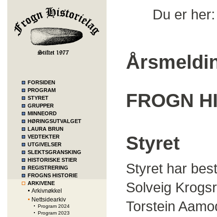
Du er her
Årsmeldin
FORSIDEN
PROGRAM
FROGN H
STYRET
GRUPPER
MINNEORD
HØRINGSUTVALGET
LAURA BRUN
Styret
VEDTEKTER
UTGIVELSER
SLEKTSGRANSKING
HISTORISKE STIER
Styret har best
REGISTRERING
FROGNS HISTORIE
Solveig Krogsr
ARKIVENE
Arkivnøkkel
Nettsidearkiv
Torstein Aamod
Program 2024
Program 2023