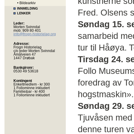
kunstnerne som
Bildearkiv
INNMELDING
Fred. Olsens s
LENKER
Søndag 15. s
Leder:
Morten Svinndal
mob: 909 80 401
samarbeid med
info@frogn-historielag.org
Adresse:
tur til Håøya. 
Frogn Historielag
c/o leder Morten Svinndal
Åmålveien 47
Tirsdag 24. 
1447 Drøbak
Bankgironr:
Follo Museums 
0530 49 53618
foredrag av Tor
Kontingent
Enkeltmedlem - kr 300
1 Follominne inkludert
hogstmaskin».
Familie/par - kr 400
1 Follominne inkludert
Søndag 29. s
Tjuvåsen med 
denne turen va