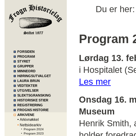
Du er her
Program 
FORSIDEN
Lørdag 13. fe
PROGRAM
STYRET
GRUPPER
i Hospitalet (
MINNEORD
HØRINGSUTVALGET
Les mer
LAURA BRUN
VEDTEKTER
UTGIVELSER
SLEKTSGRANSKING
Onsdag 16. m
HISTORISKE STIER
REGISTRERING
Museum
FROGNS HISTORIE
ARKIVENE
Arkivnøkkel
Henrik Smith, 
Nettsidearkiv
Program 2024
holder foredr
Program 2023