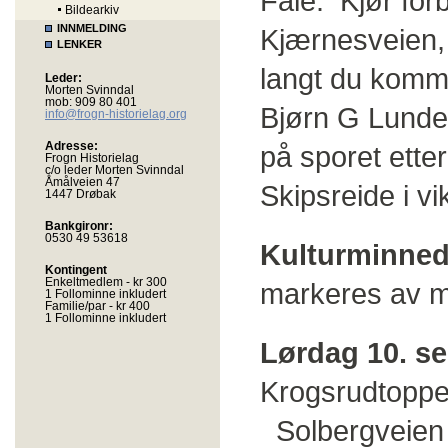
Fåle. Kjør forb
Bildearkiv
INNMELDING
Kjærnesveien, t
LENKER
langt du komm
Leder:
Morten Svinndal
mob: 909 80 401
Bjørn G Lunde
info@frogn-historielag.org
Adresse:
på sporet ette
Frogn Historielag
c/o leder Morten Svinndal
Åmålveien 47
Skipsreide i vi
1447 Drøbak
Bankgironr:
0530 49 53618
Kulturminned
Kontingent
Enkeltmedlem - kr 300
markeres av mu
1 Follominne inkludert
Familie/par - kr 400
1 Follominne inkludert
Lørdag 10. s
Krogsrudtoppen
Solbergveien o