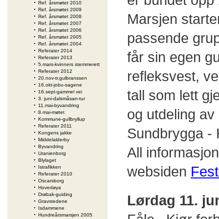
Ref. årsmøtet 2010
Ref. årsmøtet 2009
Marsjen starter
Ref. årsmøtet 2008
Ref. årsmøtet 2007
Ref. årsmøtet 2006
passende grup
Ref. årsmøtet 2005
Ref. årsmøtet 2004
Referater 2014
får sin egen g
Referater 2013
5.mars-kvinners stemmerett
refleksvest, v
Referater 2012
20.nov-tr.gulbranssen
16.okt-jobu-sagene
tall som lett 
16.sept-gammel vei
3. juni-dalsmåsan-tur
11.mai-byvandring
og utdeling av
8.mai-møtet
Kommune-gullbryllup
Referater 2011
Sundbrygga - 
Kongens jakke
Middelalderby
Byvandring
All informasj
Uranienborg
Blylaget
websiden
Fest
Istrafikken
Referater 2010
Oscarsborg
Hovedøya
Drøbak-guiding
Lørdag 11. jun
Gravstedene
Isdammene
Hundreårsmarsjen 2005