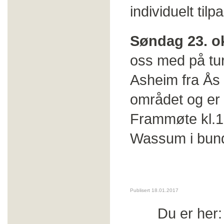
individuelt tilp
Søndag 23. ok
oss med på tu
Asheim fra Ås 
området og er 
Frammøte kl.1
Wassum i bun
Publisert 18.01.2017
Du er her