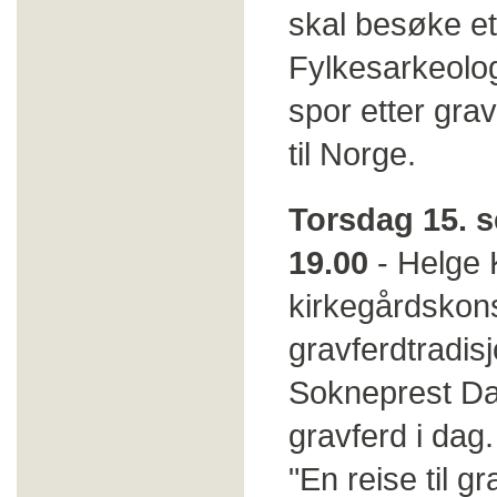
skal besøke et 
Fylkesarkeolog
spor etter gra
til Norge.
Torsdag 15. 
19.00
- Helge 
kirkegårdskons
gravferdtradis
Sokneprest Dag
gravferd i dag.
"En reise til g