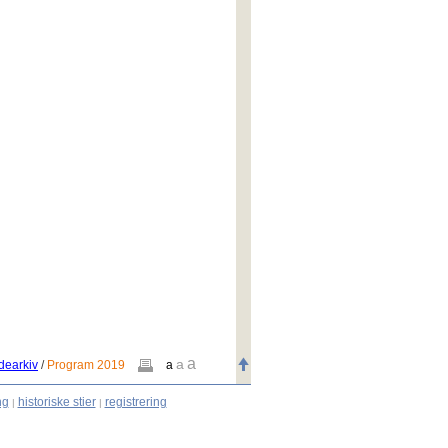
a
a
dearkiv
/
Program 2019
a
ng
historiske stier
registrering
|
|