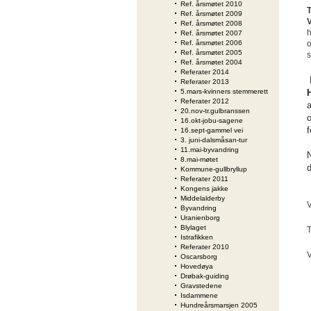
Ref. årsmøtet 2010
Ref. årsmøtet 2009
V
Ref. årsmøtet 2008
h
Ref. årsmøtet 2007
Ref. årsmøtet 2006
o
Ref. årsmøtet 2005
s
Ref. årsmøtet 2004
Referater 2014
Referater 2013
5.mars-kvinners stemmerett
Referater 2012
a
20.nov-tr.gulbranssen
16.okt-jobu-sagene
f
16.sept-gammel vei
3. juni-dalsmåsan-tur
11.mai-byvandring
N
8.mai-møtet
d
Kommune-gullbryllup
Referater 2011
Kongens jakke
Middelalderby
V
Byvandring
Uranienborg
Blylaget
T
Istrafikken
Referater 2010
V
Oscarsborg
Hovedøya
Drøbak-guiding
Gravstedene
Isdammene
Hundreårsmarsjen 2005