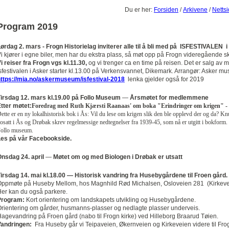
Du er her:
Forsiden
/
Arkivene
/
Nettsi
Program 2019
ørdag 2. mars - Frogn Historielag inviterer alle til å bli med på
ISFESTIVALEN
i
i kjører i egne biler, men har du ekstra plass, så møt opp på Frogn videregående sk
i reiser fra Frogn vgs kl.11.30,
og vi trenger ca en time på reisen. Det er salg av m
sfestivalen i Asker starter kl.13.00 på Verkensvannet, Dikemark. Arrangør: Asker m
ttps://mia.no/askermuseum/isfestival-2018
lenka gjelder også for 2019
irsdag 12. mars kl.19.00 på Follo Museum
—
Årsmøtet for medlemmene
tter møtet:
Foredrag med Ruth Kjærsti Raanaas' om boka "Erindringer om krigen" - 
ette er en ny lokalhistorisk bok i Ås: Vil du lese om krigen slik den ble opplevd der og da?
osatt i Ås og Drøbak skrev regelmessige nedtegnelser fra 1939-45, som nå er utgitt i bokform.
ollo museum.
Les på vår Facebookside.
nsdag 24. april
—
M
øtet om og med Biologen i Drøbak er utsatt
irsdag 14. mai kl.18.00 — Historisk vandring
fra Husebygårdene til Froen gård.
ppmøte på Huseby Mellom, hos Magnhild Rød Michalsen, Osloveien 281 (Kirkeve
er kan du også parkere.
Program:
Kort orientering om landskapets utvikling og Husebygårdene.
rientering om gårder, husmanns-plasser og nedlagte plasser underveis.
agevandring på Froen gård (nabo til Frogn kirke) ved Hilleborg Braarud Tøien.
Vandringen:
Fra Huseby går vi Teipaveien, Økernveien og Kirkeveien videre til Fro