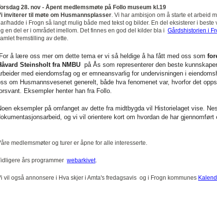
Torsdag 28. nov - Åpent medlemsmøte på Follo museum kl.19
i inviterer til møte om Husmannsplasser
. Vi har ambisjon om å starte et arbeid
ar/hadde i Frogn så langt mulig både med tekst og bilder. En del eksisterer i beste
g en del er i området imellom. Det finnes en god del kilder bla i
Gårdshistorien i F
amlet fremstilling av dette.
For å lære oss mer om dette tema er vi så heldige å ha fått med oss som
for
Håvard Steinsholt fra NMBU
på Ås som representerer den beste kunnskapen 
rbeider med eiendomsfag og er emneansvarlig for undervisningen i eiendomshi
oss om Husmannsvesenet generelt, både hva fenomenet var, hvorfor det opps
orsvant. Eksempler henter han fra Follo.
oen eksempler på omfanget av dette fra midtbygda vil Historielaget vise. Nesod
okumentasjonsarbeid, og vi vil orientere kort om hvordan de har gjennomført
åre medlemsmøter og turer er åpne for alle interesserte.
idligere års programmer
webarkivet
.
i vil også annonsere i Hva skjer i Amta's fredagsavis og i Frogn kommunes
Kalend