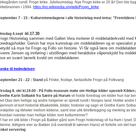
irkegården rundt Frogn kirke. Jubileumsdag: Nye Frogn kirke er 20 år! Den ble bygg
irkebrannen i 1994.
https://no.wikipedia.org/wiki/Frogn_kirke
eptember 7 - 15 : Kulturminnedagene i alle historielag med tema: "Fremtidens 
kl.17.30
nsdag 4.sept -
rogn Historielag sammen med Galleri Vera inviterer til middelalderkveld med Ka
foredragsholder. Gervin har mye kunnskap om middelalderen og er spesialist
etydd så mye for Frogn og Follo sin historie. Vi får også lære om middelalde
verre Jensen og innføring i utstillingen med heraldiske våpenskjold fra middel
ove en svært lærerik kveld om middelalderen.
enke til innbydelsen
eptember 21 - 22 : Stand
på Friske, frodige, fantasifulle Frogn på Folkvang
irsdag 8. okt kl.19.00 - På Follo museum møte om Hellige kilder spesielt Kilden
Grethe Karin Solbakk fra Sætre på Hurum
vil holde foredrag om kilder hun har bes
iet Olav den hellige og andre helgener er spredt rundt i Norges land. Hvilke andre h
jennom et kort historisk tilbakeblikk, bilder, historier og sagn vil Grethe Karin Solb
orskjeller og likheter mellom kildene, samt vise ulik tilrettelegging og merking av kil
vordan ivaretar man hellige kilder som kulturminner?
i har en slik kilde i Frogn på Bakker gård som Frogn historielag vil ha fram i lyset. 
lenne, tidligere eier av Bakker (nå overdratt til sønnen Hans) vil fortelle om det h
nkel servering