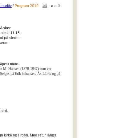
a
a
dearkiv
/
Program 2019
a
 Asker.
ole kl.11.15.
at på stedet.
useum
åpent møte.
 Knut M. Hansen (1878-1947) som var
 Selges på Erik Johansen/ Ås Libris og på
ien).
gn kirke og Froen. Med retur langs