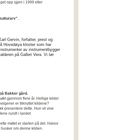
et opp igjen i 1999 etter
kulturarv"
..
rl Gervin, forfatter, prest og
 på Hovedøya kloster som har
rinstrumenter av instrumentbygger
alderen på Galleri Vera. Vi tør
 på Bakker gård.
økt gjennom flere år. Hellige kilder
elgener er tilknyttet kildene?
akk presentere dette. Hun vil vise
dene rundt i landet.
Dette møtet er starten på det. Halvor
an husker om denne kilden.