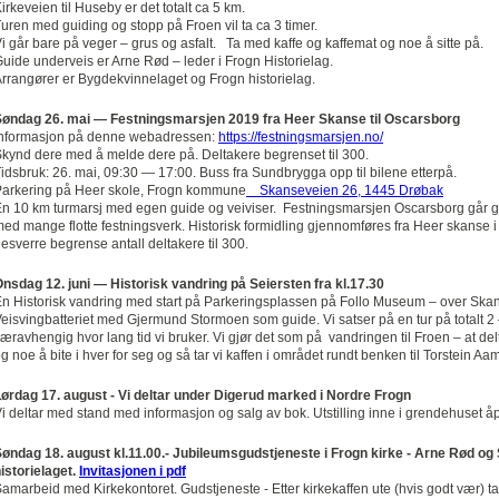
irkeveien til Huseby er det totalt ca 5 km.
uren med guiding og stopp på Froen vil ta ca 3 timer.
i går bare på veger – grus og asfalt. Ta med kaffe og kaffemat og noe å sitte på.
uide underveis er Arne Rød – leder i Frogn Historielag.
rrangører er Bygdekvinnelaget og Frogn historielag.
Søndag 26. mai — Festningsmarsjen 2019 fra Heer Skanse til Oscarsborg
Informasjon på denne webadressen:
https://festningsmarsjen.no/
kynd dere med å melde dere på. Deltakere begrenset til 300.
idsbruk: 26. mai, 09:30
—
17:00. Buss fra Sundbrygga opp til bilene etterpå.
arkering på Heer skole, Frogn kommune
Skanseveien 26, 1445 Drøbak
n 10 km turmarsj med egen guide og veiviser. Festningsmarsjen Oscarsborg går gj
ed mange flotte festningsverk. Historisk formidling gjennomføres fra Heer skanse i 
esverre begrense antall deltakere til 300.
nsdag 12. juni — Historisk vandring på Seiersten fra kl.17.30
n Historisk vandring med start på Parkeringsplassen på Follo Museum – over Skan
eisvingbatteriet med Gjermund Stormoen som guide. Vi satser på en tur på totalt 2 –
æravhengig hvor lang tid vi bruker. Vi gjør det som på vandringen til Froen – at 
g noe å bite i hver for seg og så tar vi kaffen i området rundt benken til Torstein Aa
ørdag 17. august - Vi deltar under Digerud marked i Nordre Frogn
i deltar med stand med informasjon og salg av bok.
Utstilling inne i grendehuset å
øndag 18. august kl.11.00.- Jubileumsgudstjeneste i Frogn kirke - Arne Rød og 
istorielaget.
Invitasjonen i pdf
amarbeid med Kirkekontoret. Gudstjeneste - Etter kirkekaffen ute (hvis godt vær) t