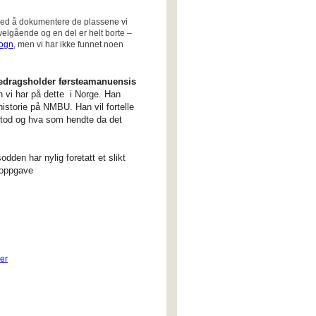
 med å dokumentere de plassene vi
 velgående og en del er helt borte –
rogn
, men vi har ikke funnet noen
edragsholder førsteamanuensis
vi har på dette i Norge. Han
storie på NMBU. Han vil fortelle
tod og hva som hendte da det
den har nylig foretatt et slikt
 oppgave
er