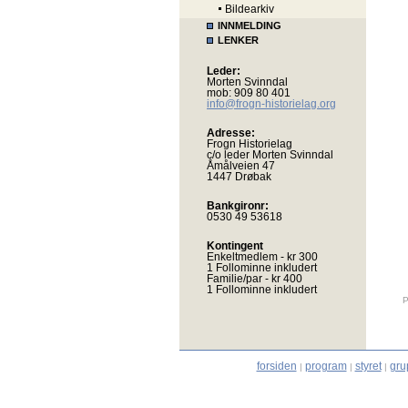
Bildearkiv
INNMELDING
LENKER
Leder:
Morten Svinndal
mob: 909 80 401
info@frogn-historielag.org
Adresse:
Frogn Historielag
c/o leder Morten Svinndal
Åmålveien 47
1447 Drøbak
Bankgironr:
0530 49 53618
Kontingent
Enkeltmedlem - kr 300
1 Follominne inkludert
Familie/par - kr 400
1 Follominne inkludert
P
forsiden
program
styret
gru
|
|
|