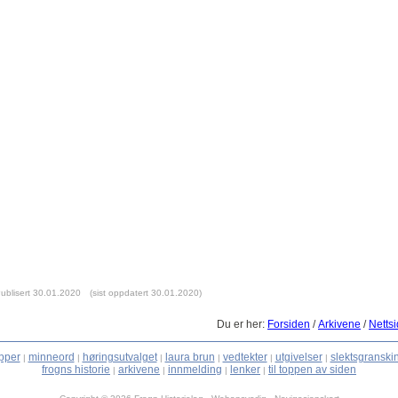
ublisert 30.01.2020
(sist oppdatert 30.01.2020)
Du er her:
Forsiden
/
Arkivene
/
Nettsi
pper
minneord
høringsutvalget
laura brun
vedtekter
utgivelser
slektsgranski
|
|
|
|
|
|
frogns historie
arkivene
innmelding
lenker
til toppen av siden
|
|
|
|