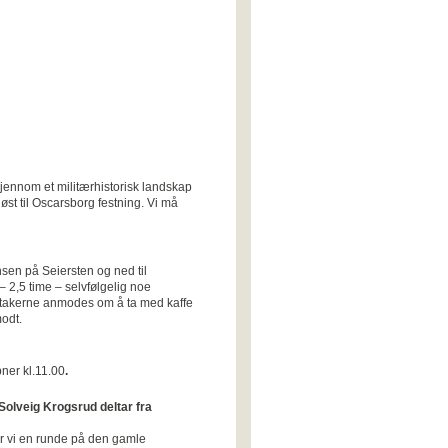
ennom et militærhistorisk landskap
øst til Oscarsborg festning. Vi må
sen på Seiersten og ned til
 2,5 time – selvfølgelig noe
deltakerne anmodes om å ta med kaffe
modt.
pner kl.11.00
.
Solveig Krogsrud deltar fra
ar vi en runde på den gamle