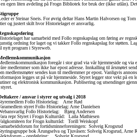
i en egen liten avdeling på Frogn Bibliotek for bruk der (ikke utlån). Det
Stigruppe
Leder er Steinar Sneis. For øvrig deltar Hans Martin Halvorsen og To
tier og justert skilt hvor Historielaget er ansvarlig.
Regnskapsføring
Historielaget har samarbeid med Follo regnskapslag om føring av regnsk
gunstig ordning for laget og vi takker Follo regnskapslag for støtten. La
til nytt program i Styreweb.
Medlemskommunikasjon
Medlemskommunikasjon foregår i stor grad via vår hjemmeside og via epo
våre medlemmer som ikke har epost adresse. Innkalling til årsmøtet send
om medlemsmøter sendes kun til medlemmer pr epost. Vanligvis annonser
informasjon legges ut på vår hjemmeside. Styret legger stor vekt på en
rutiner og elektronisk kommunikasjon. Publisering og utsendinger gje
 styret.
Deltakere / ansvar i styrer og utvalg i 2018
Styremedlem Follo Historielag: Arne Rød
Varamedlem styret Follo Historielag: Arne Danielsen
Webansvarlig Follo Historielag: Bjørg Andersen
Vara repr Styret i Frogn Kulturråd: Laila Mathiesen
Valgkomiteen for Frogn kulturråd: Torill Weiskopf
Samarbeidsforum for fortidsminneforeningen: Solveig Krogsrud
Styringsgruppe bok Årungselva og Tjuvåsen: Solveig Krogsrud, Arne 
Slektsforum – oppfølging: Solveig Krogsrud