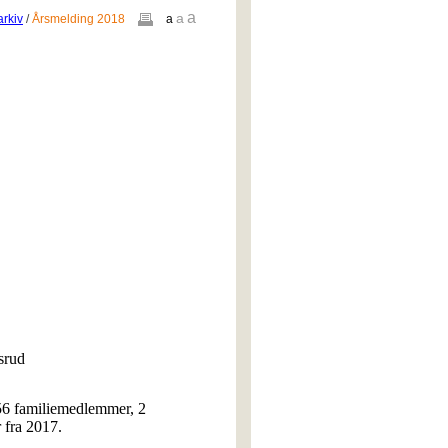
a
a
arkiv
/
Årsmelding 2018
a
srud
56 familiemedlemmer, 2
 fra 2017.