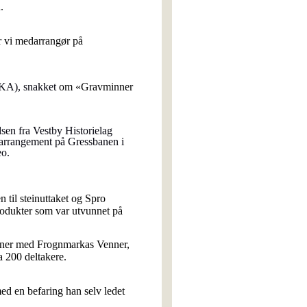
.
r vi medarrangør på
 (KA),
snakket
om «Gravminner
sen fra Vestby Historielag
 arrangement på Gressbanen i
eo.
 til steinuttaket og Spro
rodukter som var utvunnet på
rtner med Frognmarkas Venner,
 200 deltakere.
d en befaring han selv ledet