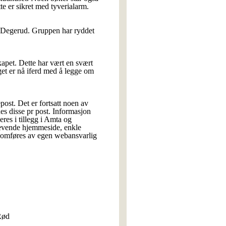
te er sikret med tyverialarm.
m Degerud. Gruppen har ryddet
apet. Dette har vært en svært
get er nå iferd med å legge om
st. Det er fortsatt noen av
es disse pr post. Informasjon
es i tillegg i Amta og
 levende hjemmeside, enkle
nnomføres av egen webansvarlig
Rød