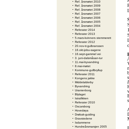
Ref. årsmøtet 2010
Ref. årsmøtet 2009
Ref. årsmøtet 2008
Ref. årsmøtet 2007
Ref. årsmøtet 2006
Ref. årsmøtet 2005
Ref. årsmøtet 2004
Referater 2014
Referater 2013
5.mars-kvinners stemmerett
Referater 2012
20.nov-tr.gulbranssen
16.okt-jobu-sagene
16.sept-gammel vei
3. juni-dalsmåsan-tur
11.mai-byvandring
8.mai-møtet
Kommune-gullbryllup
Referater 2011
s
Kongens jakke
I
Middelalderby
Byvandring
Uranienborg
Blylaget
Istrafikken
Referater 2010
Oscarsborg
Hovedøya
Drøbak-guiding
Gravstedene
Isdammene
Hundreårsmarsjen 2005