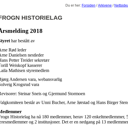
Du er her:
Forsiden
/
Arkivene
/
Nettside
FROGN
HISTORIELAG
Årsmelding 2018
Styret
har bestått av
Arne Rød leder
Arne Danielsen nestleder
Hans Petter Treider sekretær
Torill Weiskopf kasserer
Laila Mathisen styremedlem
Bjørg Andersen vara, webansvarlig
Solveig Krogsrud vara
Revisorer: Steinar Sneis og Gjermund Stormoen
Valgkomiteen består av Unni Bucher, Arne Jørstad og Hans Birger Sten
Medlemmer
Frogn Historielag ha nå 180 medlemmer, herav 120 enkeltmedlemmer, 
æresmedlemmer og 2 institusjoner. Det er en nedgang på 13 medlemmer