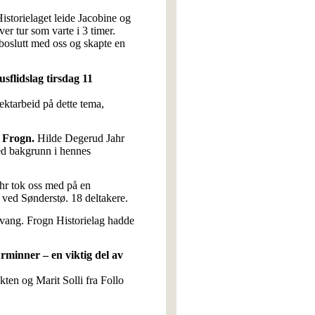
istorielaget leide Jacobine og
er tur som varte i 3 timer.
oslutt med oss og skapte en
flidslag tirsdag 11
tarbeid på dette tema,
 Frogn.
Hilde Degerud Jahr
ed bakgrunn i hennes
hr tok oss med på en
 ved Sønderstø. 18 deltakere.
vang. Frogn Historielag hadde
inner – en viktig del av
ten og Marit Solli fra Follo