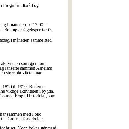
i Frogn friluftsråd og
sdag i måneden, kl 17.00 –
at det møter fagekspertise fra
 onsdag i måneden samme sted
le aktiviteten som gjennom
lag lanserte sammen Asheims
n store aktiviteten når
ca 1850 til 1950. Boken er
ne viktige aktiviteten i bygda.
2018 med Frogn Historielag som
k har sammen med Follo
til Tore Vik for arbeidet.
 Rådhuset. Noen bøker står også