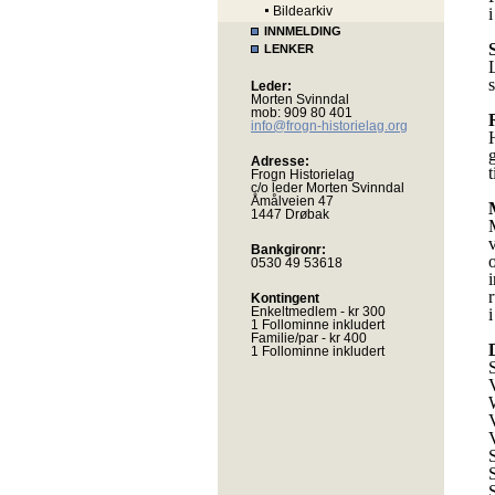
Bildearkiv
INNMELDING
LENKER
s
Leder:
Morten Svinndal
mob: 909 80 401
info@frogn-historielag.org
Adresse:
Frogn Historielag
c/o leder Morten Svinndal
Åmålveien 47
1447 Drøbak
Bankgironr:
0530 49 53618
Kontingent
Enkeltmedlem - kr 300
i
1 Follominne inkludert
Familie/par - kr 400
1 Follominne inkludert