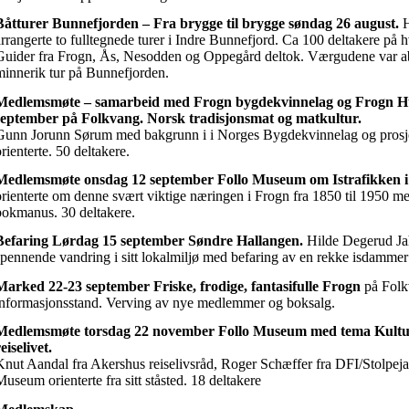
Båtturer Bunnefjorden – Fra brygge til brygge søndag 26 august.
H
arrangerte to fulltegnede turer i Indre Bunnefjord. Ca 100 deltakere på hv
Guider fra Frogn, Ås, Nesodden og Oppegård deltok. Værgudene var ab
minnerik tur på Bunnefjorden.
Medlemsmøte – samarbeid med Frogn bygdekvinnelag og Frogn Hus
september på Folkvang. Norsk tradisjonsmat og matkultur.
Gunn Jorunn Sørum med bakgrunn i i Norges Bygdekvinnelag og prosjek
rienterte. 50 deltakere.
Medlemsmøte onsdag 12 september Follo Museum om Istrafikken i
orienterte om denne svært viktige næringen i Frogn fra 1850 til 1950 m
bokmanus. 30 deltakere.
Befaring Lørdag 15 september Søndre Hallangen.
Hilde Degerud Ja
spennende vandring i sitt lokalmiljø med befaring av en rekke isdammer
Marked 22-23 september Friske, frodige, fantasifulle Frogn
på Folk
informasjonsstand. Verving av nye medlemmer og boksalg.
Medlemsmøte torsdag 22 november Follo Museum med tema Kulturm
eiselivet.
Knut Aandal fra Akershus reiselivsråd, Roger Schæffer fra DFI/Stolpejak
Museum orienterte fra sitt ståsted. 18 deltakere