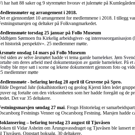
Vi har hatt 88 saker og 9 styremøter hvorav et julemøte på Kumlegården
Medlemsmøter og arrangement i 2018.
Det er gjennomført 10 arrangement for medlemmene i 2018. I tillegg va
Festningsmarsjen og deltaker på Folkvangmarkedet.
Medlemsmøte torsdag 25 januar på Follo Museum
Oddbjørn Sørmoen fra
Kirkelig arbeidsgiver- og interesseorganisasjon
i et historisk perspektiv». 25 medlemmer møtte.
Årsmøte onsdag 14 mars på Follo Museum
Ved siden av selve årsmøtet hadde vi tema g
amle barneleker. Jørn Svend
fortalte om deres
arbeid med dokumentasjon av gamle barneleker. På et
Vestby ble mye satt i scene og lekene dokumentert gjennom foto og vid
25 medlemmer møtte
Medlemsmøte - befaring lørdag 28 april til Gruvene på Spro.
Hilde Degerud Jahr (lokalhistoriker) og geolog Kjersti Iden ledet gruppen
gruver og fortalte om den virksomheten som her hadde foregått og de p
stedet. Det var 35 deltakere.
Festningsmarsjen søndag 27 mai
. Frogn Historielag er samarbeidspa
Oscarsborg Festnings Venner og Oscarsborg Festning. Marsjen hadde ca
Boklansering – befaring torsdag 23 august til Tjuvåsen
Boken til Vidar Asheim om Årungsvassdraget og Tjuvåsen ble lansert me
til Tjuvåsen. Oppstart boksalg. 30 deltakere.