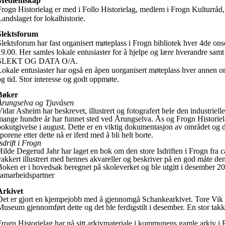
Medlemskap
Frogn Historielag
er med i Follo Historielag, medlem i Frogn Kulturråd, 
Landslaget for lokalhistorie.
Slektsforum
Slektsforum har fast organisert møteplass i Frogn bibliotek hver 4de on
19.00. Her samles lokale entusiaster for å hjelpe og lære hverandre samt 
SLEKT OG DATA O/A.
Lokale entusiaster har også en åpen uorganisert møteplass hver annen
og tid. Stor interesse og godt oppmøte.
Bøker
Årungselva og Tjuvåsen
Vidar Asheim har beskrevet, illustrert og fotografert hele den industriel
mange hundre år har funnet sted ved Årungselva. Ås og Frogn Historie
bokutgivelse i august. Dette er en viktig dokumentasjon av området og de
porene etter dette nå er iferd med å bli helt borte.
sdrift i Frogn
Hilde Degerud Jahr har laget en bok om den store Isdriften i Frogn fra 
vakkert illustrert med hennes akvareller og beskriver på en god måte den
Boken er i hovedsak beregnet på skoleverket og ble utgitt i desember 
samarbeidspartner
Arkivet
Det er gjort en kjempejobb med å gjennomgå Schankearkivet. Tore Vi
Museum gjennomført dette og det ble ferdigstilt i desember. En stor takk 
Frogn Historielag har nå sitt arkivmateriale i kommunens gamle arkiv i