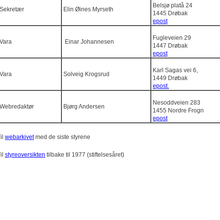
Belsjø platå 24
Sekretær
Elin Øines Myrseth
1445 Drøbak
epost
Fugleveien 29
Vara
Einar Johannesen
1447 Drøbak
epost
Karl Sagas vei 6,
Vara
Solveig Krogsrud
1449 Drøbak
epost.
Nesoddveien 283
Webredaktør
Bjørg Andersen
1455 Nordre Frogn
epost
il
webarkivet
med de siste styrene
il
styreoversikten
tilbake til 1977 (stiftelsesåret)