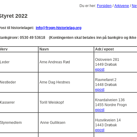
Du er her:
Forsiden
/
Arkivene
/
Net
Styret 2022
ost til historielaget:
info@frogn-historielag.org
Bankgironr: 0530 49 53618
(Kontingenten skal betales inn på bankgiro og ikke 
Verv
Navn
Adr./ epost
Osloveien 281
Leder
Arne Andreas Rød
1449 Drøbak
epost
Ravnefaret 2
Nestleder
Arne Dag Hestnes
1448 Drøbak
epost
Knardalveien 136
Kasserer
Torill Weiskopf
1455 Nordre Frogn
epost
Husvikveien 14
Styremedlem
Anne Gulliksen
1443 Drøbak
epost