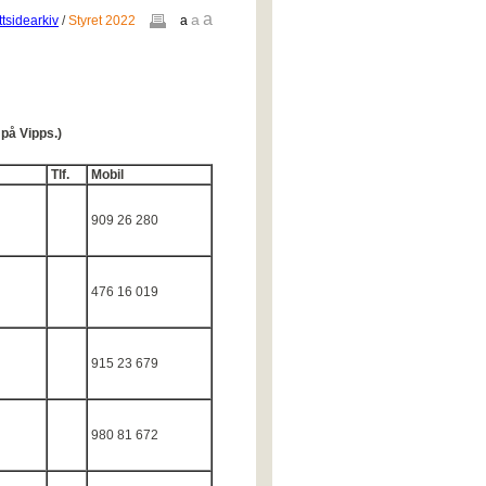
a
a
tsidearkiv
/
Styret 2022
a
på Vipps.)
Tlf.
Mobil
909 26 280
476 16 019
915 23 679
980 81 672