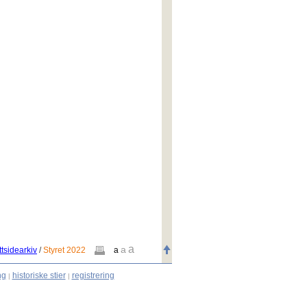
a
a
tsidearkiv
/
Styret 2022
a
ng
historiske stier
registrering
|
|