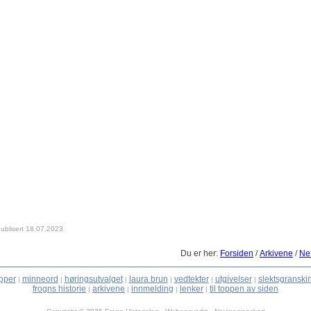
ublisert 18.07.2023
Du er her:
Forsiden
/
Arkivene
/
Net
pper
minneord
høringsutvalget
laura brun
vedtekter
utgivelser
slektsgranski
|
|
|
|
|
|
frogns historie
arkivene
innmelding
lenker
til toppen av siden
|
|
|
|