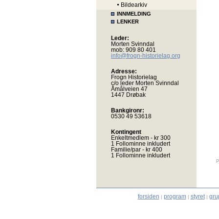
Bildearkiv
INNMELDING
LENKER
Leder:
Morten Svinndal
mob: 909 80 401
info@frogn-historielag.org
Adresse:
Frogn Historielag
c/o leder Morten Svinndal
Åmålveien 47
1447 Drøbak
Bankgironr:
0530 49 53618
Kontingent
Enkeltmedlem - kr 300
1 Follominne inkludert
Familie/par - kr 400
1 Follominne inkludert
P
forsiden
program
styret
gru
|
|
|