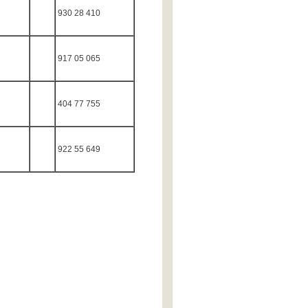
930 28 410
917 05 065
404 77 755
922 55 649