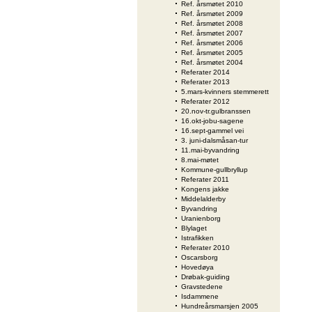
Ref. årsmøtet 2010
Ref. årsmøtet 2009
Ref. årsmøtet 2008
Ref. årsmøtet 2007
Ref. årsmøtet 2006
Ref. årsmøtet 2005
Ref. årsmøtet 2004
Referater 2014
Referater 2013
5.mars-kvinners stemmerett
Referater 2012
20.nov-tr.gulbranssen
16.okt-jobu-sagene
16.sept-gammel vei
3. juni-dalsmåsan-tur
11.mai-byvandring
8.mai-møtet
Kommune-gullbryllup
Referater 2011
Kongens jakke
Middelalderby
Byvandring
Uranienborg
Blylaget
Istrafikken
Referater 2010
Oscarsborg
Hovedøya
Drøbak-guiding
Gravstedene
Isdammene
Hundreårsmarsjen 2005