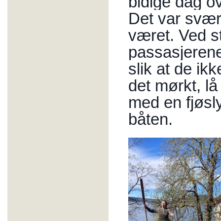
bidige dag ov
Det var svær
været. Ved s
passasjerene 
slik at de ikk
det mørkt, l
med en fjøsly
båten.