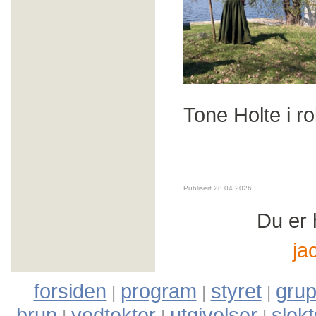
Tone Holte i r
Publisert 28.04.2026
Du er 
ja
forsiden
program
styret
grup
|
|
|
brun
vedtekter
utgivelser
slek