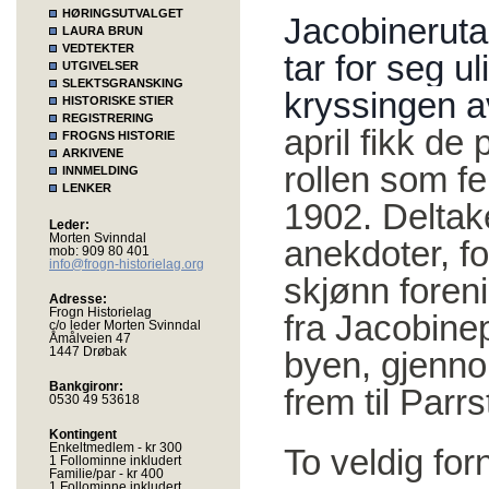
HØRINGSUTVALGET
Jacobineruta
LAURA BRUN
VEDTEKTER
tar for seg 
UTGIVELSER
SLEKTSGRANSKING
kryssingen a
HISTORISKE STIER
REGISTRERING
april fikk de
FROGNS HISTORIE
ARKIVENE
rollen som f
INNMELDING
LENKER
1902. Deltake
Leder:
Morten Svinndal
anekdoter, fo
mob: 909 80 401
info@frogn-historielag.org
skjønn foren
Adresse:
Frogn Historielag
fra Jacobine
c/o leder Morten Svinndal
Åmålveien 47
1447 Drøbak
byen, gjenn
Bankgironr:
frem til Parr
0530 49 53618
Kontingent
Enkeltmedlem - kr 300
To veldig fo
1 Follominne inkludert
Familie/par - kr 400
1 Follominne inkludert