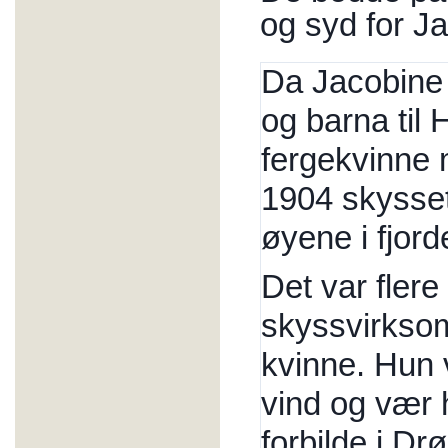
og syd for J
Da Jacobine b
og barna til
fergekvinne 
1904 skysset 
øyene i fjord
Det var fler
skyssvirkso
kvinne. Hun 
vind og vær h
forbilde i Dr