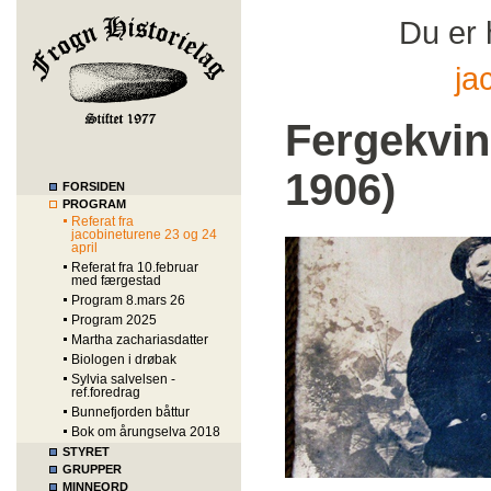
Du er 
ja
Fergekvin
1906)
FORSIDEN
PROGRAM
Referat fra
jacobineturene 23 og 24
april
Referat fra 10.februar
med færgestad
Program 8.mars 26
Program 2025
Martha zachariasdatter
Biologen i drøbak
Sylvia salvelsen -
ref.foredrag
Bunnefjorden båttur
Bok om årungselva 2018
STYRET
GRUPPER
MINNEORD