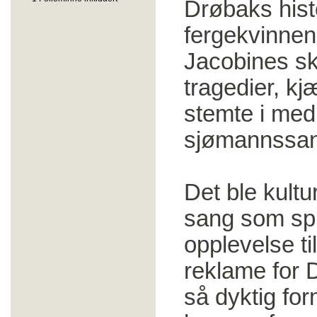
Drøbaks histo
fergekvinnen
Jacobines sk
tragedier, kj
stemte i med 
sjømannssan
Det ble kultur
sang som spr
opplevelse ti
reklame for 
så dyktig fo