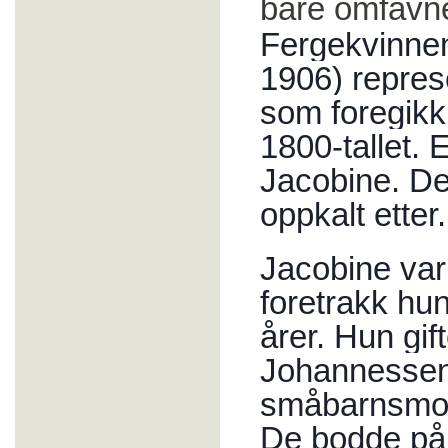
bare omfavne
Fergekvinne
1906) repres
som foregikk
1800-tallet. 
Jacobine. De
oppkalt etter.
Jacobine var
foretrakk hu
årer. Hun gi
Johannessen,
småbarnsmor
De bodde på